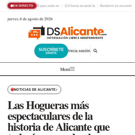
El paro sube en
114 horas tocando la
Benidorm se encamina 
EN DIRECTO
jueves, 6 de agosto de 2026
SUSCRÍBETE
Inicia sesión
GRATIS
Menú
›
NOTICIAS DE ALICANTE
Las Hogueras más
espectaculares de la
historia de Alicante que