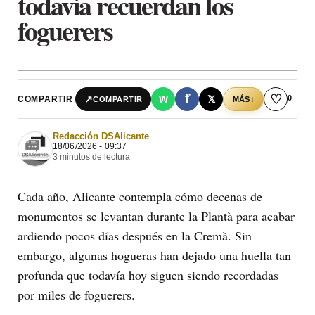
todavía recuerdan los
foguerers
f
♡
0
↗
W
𝕏
COMPARTIR
↓
COMPARTIR
MÁS
Redacción DSAlicante
18/06/2026 - 09:37
3 minutos de lectura
Cada año, Alicante contempla cómo decenas de
monumentos se levantan durante la Plantà para acabar
ardiendo pocos días después en la Cremà. Sin
embargo, algunas hogueras han dejado una huella tan
profunda que todavía hoy siguen siendo recordadas
por miles de foguerers.