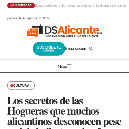
El paro sube en
114 horas tocando la
Benidorm se encamina 
EN DIRECTO
jueves, 6 de agosto de 2026
SUSCRÍBETE
Inicia sesión
GRATIS
Menú
›
CULTURA
Los secretos de las
Hogueras que muchos
alicantinos desconocen pese