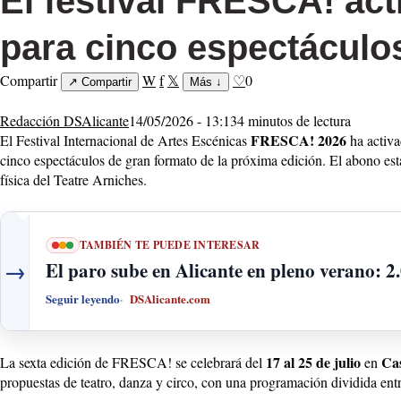
El festival FRESCA! act
para cinco espectáculo
Compartir
W
f
𝕏
♡
0
↗
Compartir
Más
↓
Redacción DSAlicante
14/05/2026 - 13:13
4 minutos de lectura
FRESCA! 2026
El Festival Internacional de Artes Escénicas
ha activa
cinco espectáculos de gran formato de la próxima edición. El abono est
física del Teatre Arniches.
TAMBIÉN TE PUEDE INTERESAR
→
El paro sube en Alicante en pleno verano: 2
Seguir leyendo
DSAlicante.com
17 al 25 de julio
Ca
La sexta edición de FRESCA! se celebrará del
en
propuestas de teatro, danza y circo, con una programación dividida en