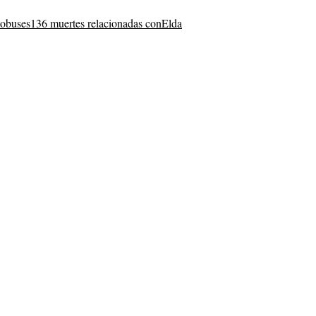
tobuses
136 muertes relacionadas con
Elda