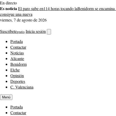
Saltar
En directo
al
Es noticia
El paro sube en
114 horas tocando la
Benidorm se encamina 
contenido
consigue una nueva
viernes, 7 de agosto de 2026
Suscríbete
Inicia sesión
gratis
Abrir
buscador
Portada
Contactar
Noticias
Alicante
Benidorm
Elche
Opinión
Deportes
C. Valenciana
Menú
Portada
Contactar