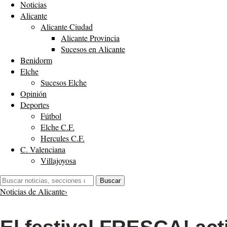
Noticias
Alicante
Alicante Ciudad
Alicante Provincia
Sucesos en Alicante
Benidorm
Elche
Sucesos Elche
Opinión
Deportes
Fútbol
Elche C.F.
Hercules C.F.
C. Valenciana
Villajoyosa
Buscar:
Buscar
Noticias de Alicante
›