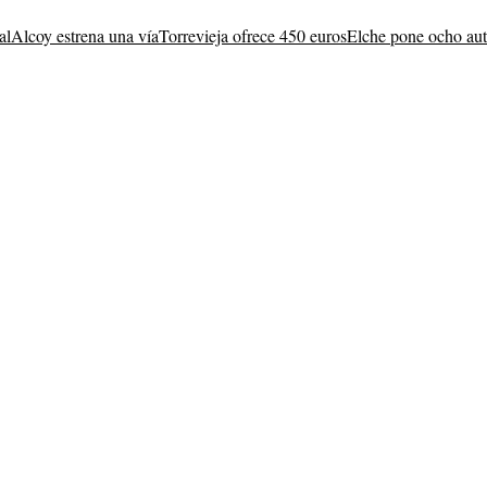
al
Alcoy estrena una vía
Torrevieja ofrece 450 euros
Elche pone ocho au