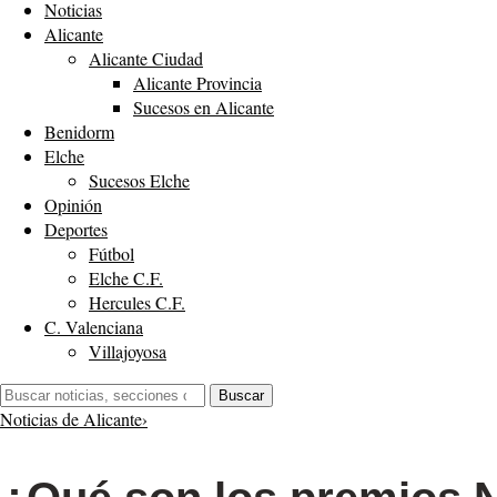
Noticias
Alicante
Alicante Ciudad
Alicante Provincia
Sucesos en Alicante
Benidorm
Elche
Sucesos Elche
Opinión
Deportes
Fútbol
Elche C.F.
Hercules C.F.
C. Valenciana
Villajoyosa
Buscar:
Buscar
Noticias de Alicante
›