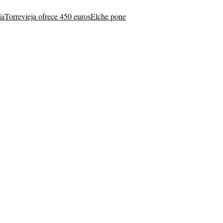
ía
Torrevieja ofrece 450 euros
Elche pone