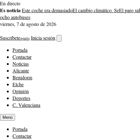
Saltar
En directo
al
Es noticia
Este coche era demasiado
El cambio climático. Se
El paro su
contenido
ocho autobuses
viernes, 7 de agosto de 2026
Suscríbete
Inicia sesión
gratis
Abrir
buscador
Portada
Contactar
Noticias
Alicante
Benidorm
Elche
Opinión
Deportes
C. Valenciana
Menú
Portada
Contactar