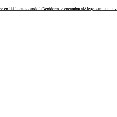
be en
114 horas tocando la
Benidorm se encamina al
Alcoy estrena una v