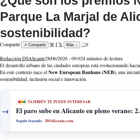
¿Qué son los premios 
Parque La Marjal de Ali
sostenibilidad?
Compartir
W
f
𝕏
♡
0
↗
Compartir
Más
↓
Redacción DSAlicante
28/06/2026 - 09:02
4 minutos de lectura
El desarrollo urbano de las ciudades europeas está evolucionando hacia
New European Bauhaus (NEB)
En este contexto nace el
, una inicia
sostenibilidad, inclusión social e innovación.
TAMBIÉN TE PUEDE INTERESAR
→
El paro sube en Alicante en pleno verano: 2
Seguir leyendo
DSAlicante.com