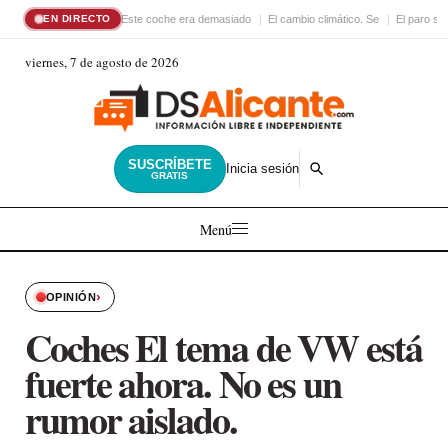
Este coche era demasiado
El cambio climático. Se
El paro su
EN DIRECTO
viernes, 7 de agosto de 2026
SUSCRÍBETE
Inicia sesión
GRATIS
Menú
›
OPINIÓN
Coches El tema de VW está
fuerte ahora. No es un
rumor aislado.