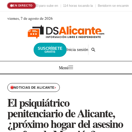
El paro sube en
114 horas tocando la
Benidorm se encamina 
EN DIRECTO
viernes, 7 de agosto de 2026
SUSCRÍBETE
Inicia sesión
GRATIS
Menú
›
NOTICIAS DE ALICANTE
El psiquiátrico
penitenciario de Alicante,
¿próximo hogar del asesino