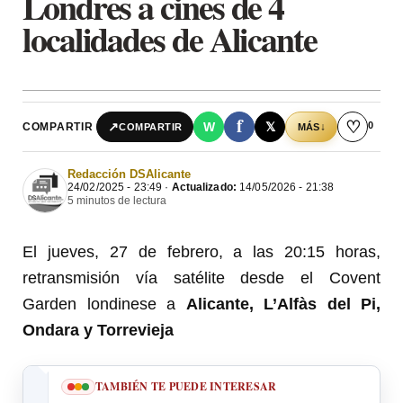
Londres a cines de 4
localidades de Alicante
f
♡
0
↗
W
𝕏
COMPARTIR
↓
COMPARTIR
MÁS
Redacción DSAlicante
24/02/2025 - 23:49 ·
Actualizado:
14/05/2026 - 21:38
5 minutos de lectura
El jueves, 27 de febrero, a las 20:15 horas,
retransmisión vía satélite desde el Covent
Garden londinese a
Alicante, L’Alfàs del Pi,
Ondara y Torrevieja
TAMBIÉN TE PUEDE INTERESAR