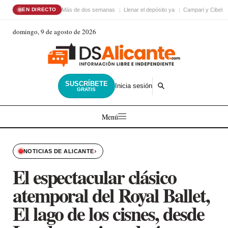
Más de dos semanas
Llenar el depósito ya
Campari y Cibele
EN DIRECTO
domingo, 9 de agosto de 2026
SUSCRÍBETE
Inicia sesión
GRATIS
Menú
›
NOTICIAS DE ALICANTE
El espectacular clásico
atemporal del Royal Ballet,
El lago de los cisnes, desde