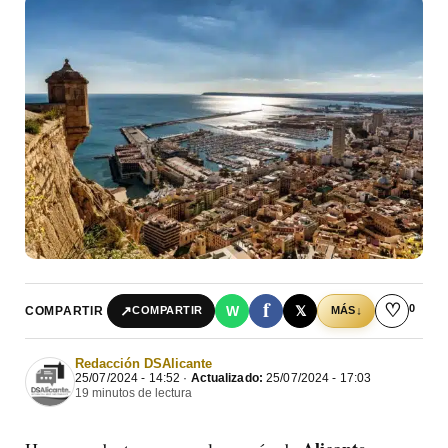
f
♡
0
↗
W
𝕏
COMPARTIR
↓
COMPARTIR
MÁS
Redacción DSAlicante
25/07/2024 - 14:52 ·
Actualizado:
25/07/2024 - 17:03
19 minutos de lectura