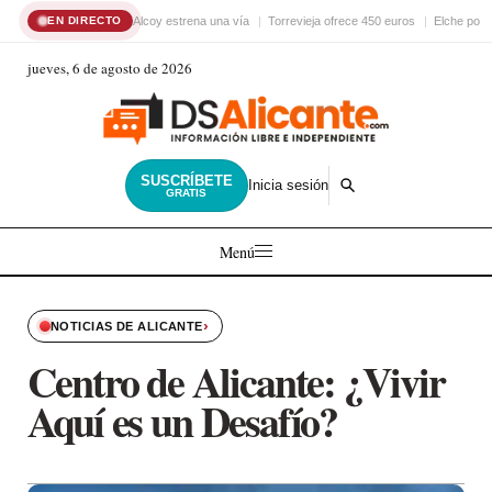
Alcoy estrena una vía
Torrevieja ofrece 450 euros
Elche pon
EN DIRECTO
jueves, 6 de agosto de 2026
SUSCRÍBETE
Inicia sesión
GRATIS
Menú
›
NOTICIAS DE ALICANTE
Centro de Alicante: ¿Vivir
Aquí es un Desafío?