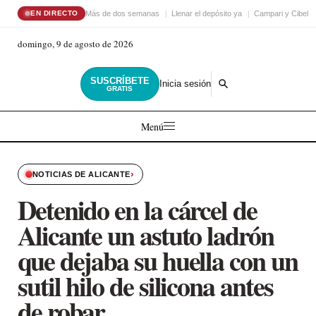
Más de dos semanas
Llenar el depósito ya
Campari y Cibele
EN DIRECTO
domingo, 9 de agosto de 2026
SUSCRÍBETE
Inicia sesión
GRATIS
Menú
›
NOTICIAS DE ALICANTE
Detenido en la cárcel de
Alicante un astuto ladrón
que dejaba su huella con un
sutil hilo de silicona antes
de robar