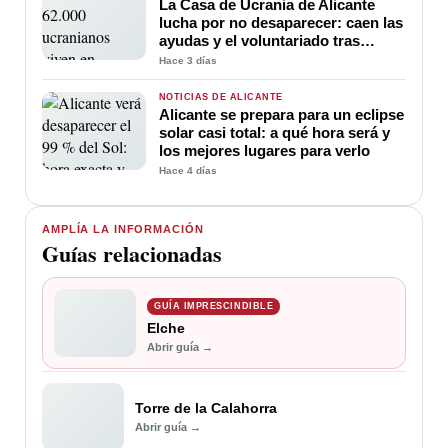
La Casa de Ucrania de Alicante
lucha por no desaparecer: caen las
ayudas y el voluntariado tras
cuatro años de guerra
Hace 3 días
NOTICIAS DE ALICANTE
Alicante se prepara para un eclipse
solar casi total: a qué hora será y
los mejores lugares para verlo
Hace 4 días
AMPLÍA LA INFORMACIÓN
Guías relacionadas
GUÍA IMPRESCINDIBLE
Elche
Abrir guía →
Torre de la Calahorra
Abrir guía →