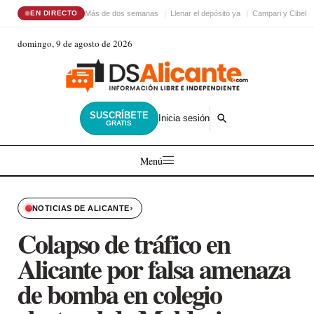
Más de dos semanas
Llenar el depósito ya
Campari y Cibele
EN DIRECTO
domingo, 9 de agosto de 2026
SUSCRÍBETE
Inicia sesión
GRATIS
Menú
›
NOTICIAS DE ALICANTE
Colapso de tráfico en
Alicante por falsa amenaza
de bomba en colegio