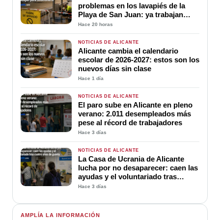
problemas en los lavapiés de la
Playa de San Juan: ya trabajan
para soluciona
Hace 20 horas
NOTICIAS DE ALICANTE
Alicante cambia el calendario
escolar de 2026-2027: estos son los
nuevos días sin clase
Hace 1 día
NOTICIAS DE ALICANTE
El paro sube en Alicante en pleno
verano: 2.011 desempleados más
pese al récord de trabajadores
Hace 3 días
NOTICIAS DE ALICANTE
La Casa de Ucrania de Alicante
lucha por no desaparecer: caen las
ayudas y el voluntariado tras
cuatro años de guerra
Hace 3 días
AMPLÍA LA INFORMACIÓN