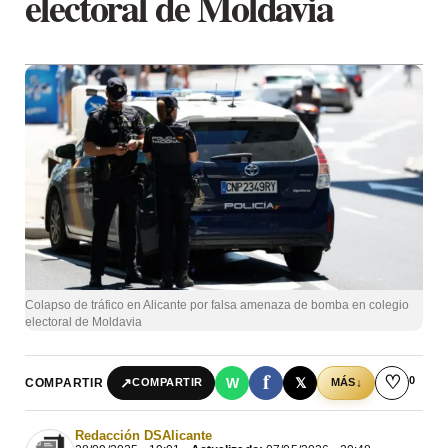
electoral de Moldavia
Colapso de tráfico en Alicante por falsa amenaza de bomba en colegio
electoral de Moldavia
f
♡
0
↗
W
𝕏
COMPARTIR
↓
COMPARTIR
MÁS
Redacción DSAlicante