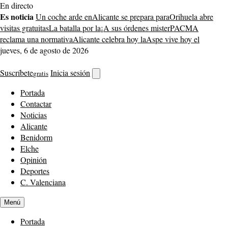
Saltar
En directo
al
Es noticia
Un coche arde en
Alicante se prepara para
Orihuela abre
contenido
visitas gratuitas
La batalla por la
¡A sus órdenes mister
PACMA
reclama una normativa
Alicante celebra hoy la
Aspe vive hoy el
jueves, 6 de agosto de 2026
Suscríbete
Inicia sesión
gratis
Abrir
buscador
Portada
Contactar
Noticias
Alicante
Benidorm
Elche
Opinión
Deportes
C. Valenciana
Menú
Portada