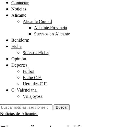
Contactar
Noticias
Alicante
Alicante Ciudad
Alicante Provincia
Sucesos en Alicante
Benidorm
Elche
Sucesos Elche
Opinión
Deportes
Fútbol
Elche C.F.
Hercules C.F.
C. Valenciana
Villajoyosa
Buscar:
Buscar
Noticias de Alicante
›