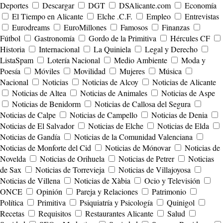
Deportes
Descargar
DGT
DSAlicante.com
Economía
El Tiempo en Alicante
Elche .C.F.
Empleo
Entrevistas
Eurodreams
EuroMillones
Famosos
Finanzas
Fútbol
Gastronomía
Gordo de la Primitiva
Hércules CF
Historia
Internacional
La Quiniela
Legal y Derecho
ListaSpam
Lotería Nacional
Medio Ambiente
Moda y
Poesía
Móviles
Movilidad
Mujeres
Música
Nacional
Noticias
Noticias de Alcoy
Noticias de Alicante
Noticias de Altea
Noticias de Animales
Noticias de Aspe
Noticias de Benidorm
Noticias de Callosa del Segura
Noticias de Calpe
Noticias de Campello
Noticias de Denia
Noticias de El Salvador
Noticias de Elche
Noticias de Elda
Noticias de Gandía
Noticias de la Comunidad Valenciana
Noticias de Monforte del Cid
Noticias de Mónovar
Noticias de
Novelda
Noticias de Orihuela
Noticias de Petrer
Noticias
de Sax
Noticias de Torrevieja
Noticias de Villajoyosa
Noticias de Villena
Noticias de Xàbia
Ocio y Televisión
ONCE
Opinión
Pareja y Relaciones
Patrimonio
Política
Primitiva
Psiquiatría y Psicología
Quinigol
Recetas
Requisitos
Restaurantes Alicante
Salud