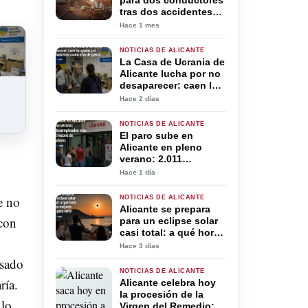
para dos conductores
tras dos accidentes
mortales en Alicante y
Hace 1 mes
El Campello por
conducir bajo los
NOTICIAS DE ALICANTE
efectos del alcohol y
La Casa de Ucrania de
las drogas
Alicante lucha por no
desaparecer: caen las
ayudas y el
Hace 2 días
voluntariado tras
cuatro años de guerra
NOTICIAS DE ALICANTE
El paro sube en
Alicante en pleno
verano: 2.011
desempleados más
Hace 1 día
pese al récord de
trabajadores
e no
NOTICIAS DE ALICANTE
Alicante se prepara
 con
para un eclipse solar
casi total: a qué hora
será y los mejores
Hace 3 días
lugares para verlo
esado
NOTICIAS DE ALICANTE
ría.
Alicante celebra hoy
la procesión de la
 lo
Virgen del Remedio: