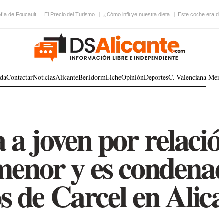
ofía de Foucault
El Precio del Turismo
¿Cómo influye nuestra dieta
Este coche era 
ada
Contactar
Noticias
Alicante
Benidorm
Elche
Opinión
Deportes
C. Valenciana
Me
a joven por relaci
menor y es condena
s de Carcel en Alic