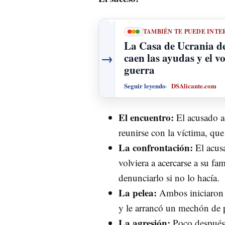
TAMBIÉN TE PUEDE INTE
La Casa de Ucrania de
→
caen las ayudas y el v
guerra
Seguir leyendo
DSAlicante.com
El encuentro:
El acusado ac
reunirse con la víctima, qu
La confrontación:
El acusa
volviera a acercarse a su f
denunciarlo si no lo hacía.
La pelea:
Ambos iniciaron u
y le arrancó un mechón de pe
La agresión:
Poco después,