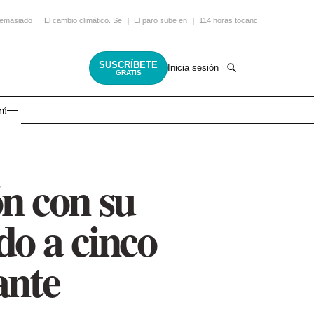
demasiado
El cambio climático. Se
El paro sube en
114 horas tocando la
SUSCRÍBETE
Inicia sesión
GRATIS
nú
ón con su
do a cinco
ante