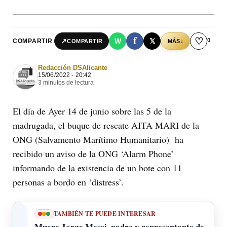
f
♡
0
↗
W
𝕏
COMPARTIR
↓
COMPARTIR
MÁS
Redacción DSAlicante
15/06/2022 - 20:42
3 minutos de lectura
El día de Ayer 14 de junio sobre las 5 de la
madrugada, el buque de rescate AITA MARI de la
ONG (Salvamento Marítimo Humanitario) ha
recibido un aviso de la ONG ‘Alarm Phone’
informando de la existencia de un bote con 11
personas a bordo en ‘distress’.
TAMBIÉN TE PUEDE INTERESAR
Muere Jorge Messi, padre y representante de