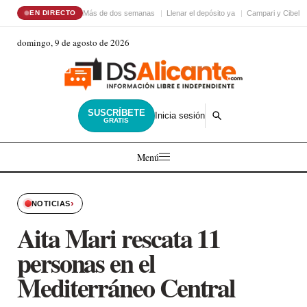
Más de dos semanas
Llenar el depósito ya
Campari y Cibele
EN DIRECTO
domingo, 9 de agosto de 2026
SUSCRÍBETE
Inicia sesión
GRATIS
Menú
›
NOTICIAS
Aita Mari rescata 11
personas en el
Mediterráneo Central