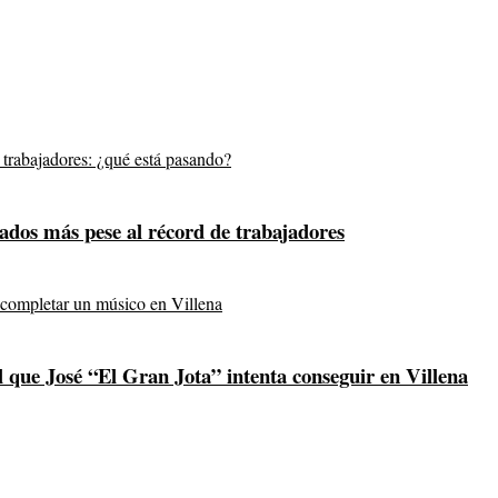
ados más pese al récord de trabajadores
l que José “El Gran Jota” intenta conseguir en Villena