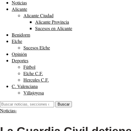
Noticias
Alicante
Alicante Ciudad
Alicante Provincia
Sucesos en Alicante
Benidorm
Elche
Sucesos Elche
Opinión
Deportes
Fútbol
Elche C.F.
Hercules C.F.
C. Valenciana
Villajoyosa
Buscar:
Buscar
Noticias
›