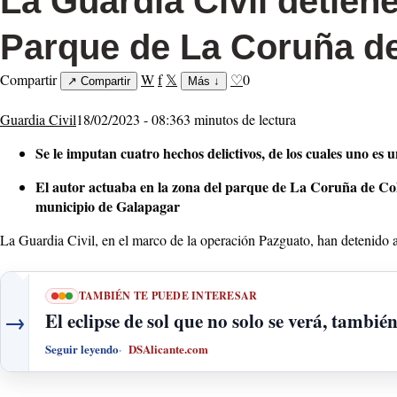
La Guardia Civil detien
Parque de La Coruña de
Compartir
W
f
𝕏
♡
0
↗
Compartir
Más
↓
Guardia Civil
18/02/2023 - 08:36
3 minutos de lectura
Se le imputan cuatro hechos delictivos, de los cuales uno es
El autor actuaba en la zona del parque de La Coruña de Collad
municipio de Galapagar
La Guardia Civil, en el marco de la operación Pazguato, han detenido a
TAMBIÉN TE PUEDE INTERESAR
→
El eclipse de sol que no solo se verá, tambié
Seguir leyendo
DSAlicante.com