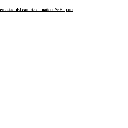
demasiado
El cambio climático. Se
El paro