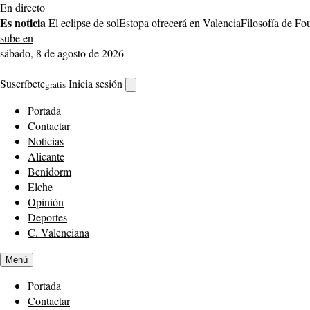
Saltar
En directo
al
Es noticia
El eclipse de sol
Estopa ofrecerá en Valencia
Filosofía de Fo
contenido
sube en
sábado, 8 de agosto de 2026
Suscríbete
Inicia sesión
gratis
Abrir
buscador
Portada
Contactar
Noticias
Alicante
Benidorm
Elche
Opinión
Deportes
C. Valenciana
Menú
Portada
Contactar