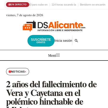
El paro sube en
114 horas tocando la
Benidorm se encamina 
EN DIRECTO
viernes, 7 de agosto de 2026
SUSCRÍBETE
Inicia sesión
GRATIS
Menú
›
NOTICIAS
2 años del fallecimiento de
Vera y Cayetana en el
polémico hinchable de