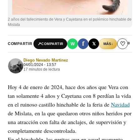
2 años del fallecimiento de Vera y Cayetana en el polémico hinchable de
Mislata
f
♡
0
↗
W
𝕏
COMPARTIR
↓
COMPARTIR
MÁS
Diego Nevado Martinez
04/01/2024 - 13:57
17 minutos de lectura
Hoy 4 de enero de 2024, hace dos años que Vera con
tan solamente 4 años y Cayetana con 8 perdían la vida
en el ruinoso castillo hinchable de la feria de
Navidad
de Mislata, en la que quedaron otros niños heridos por
una atracción con falta de anclajes, de supervisión y
completamente descontrolada.
En el hinchable, los peritos que en aquel momento