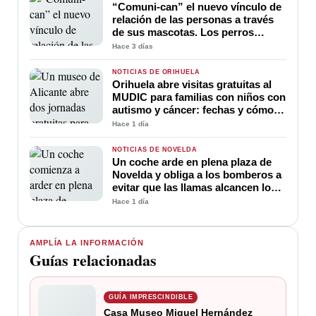
“Comuni-can” el nuevo vínculo de
relación de las personas a través
de sus mascotas. Los perros
ayudan a la comunicación entre
Hace 3 días
sus amos
NOTICIAS DE ORIHUELA
Orihuela abre visitas gratuitas al
MUDIC para familias con niños con
autismo y cáncer: fechas y cómo
participar
Hace 1 día
NOTICIAS DE NOVELDA
Un coche arde en plena plaza de
Novelda y obliga a los bomberos a
evitar que las llamas alcancen los
edificios
Hace 1 día
AMPLÍA LA INFORMACIÓN
Guías relacionadas
GUÍA IMPRESCINDIBLE
Casa Museo Miguel Hernández