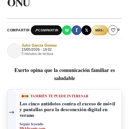
ONU
f
♡
0
↗
W
𝕏
COMPARTIR
↓
COMPARTIR
MÁS
Julio Garcia Gomez
15/05/2026 - 16:02
5 minutos de lectura
Exerto opina que la comunicación familiar es
saludable
TAMBIÉN TE PUEDE INTERESAR
Los cinco antídotos contra el exceso de móvil
y pantallas para la desconexión digital en
→
verano
Seguir leyendo
DSAlicante.com