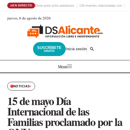
Elche pone ocho autobuses
136 muertes relacionadas con
El
EN DIRECTO
jueves, 6 de agosto de 2026
SUSCRÍBETE
Inicia sesión
GRATIS
Menú
›
NOTICIAS
15 de mayo Día
Internacional de las
Familias proclamado por la