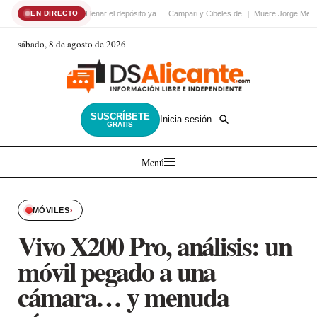
Llenar el depósito ya
Campari y Cibeles de
Muere Jorge Mess
EN DIRECTO
sábado, 8 de agosto de 2026
SUSCRÍBETE
Inicia sesión
GRATIS
Menú
›
MÓVILES
Vivo X200 Pro, análisis: un
móvil pegado a una
cámara… y menuda