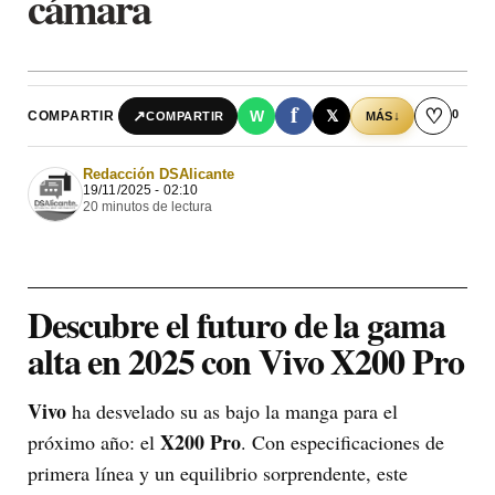
cámara
f
♡
0
↗
W
𝕏
COMPARTIR
↓
COMPARTIR
MÁS
Redacción DSAlicante
19/11/2025 - 02:10
20 minutos de lectura
Descubre el futuro de la gama
alta en 2025 con
Vivo X200 Pro
Vivo
ha desvelado su as bajo la manga para el
X200 Pro
próximo año: el
. Con especificaciones de
primera línea y un equilibrio sorprendente, este