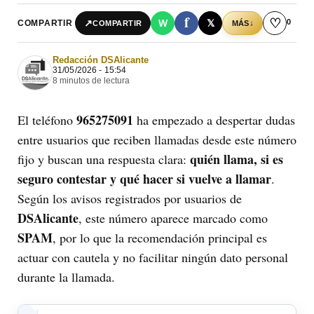
f
♡
0
↗
W
𝕏
COMPARTIR
↓
COMPARTIR
MÁS
Redacción DSAlicante
31/05/2026 - 15:54
8 minutos de lectura
965275091
El teléfono
ha empezado a despertar dudas
entre usuarios que reciben llamadas desde este número
quién llama, si es
fijo y buscan una respuesta clara:
seguro contestar y qué hacer si vuelve a llamar
.
Según los avisos registrados por usuarios de
DSAlicante
, este número aparece marcado como
SPAM
, por lo que la recomendación principal es
actuar con cautela y no facilitar ningún dato personal
durante la llamada.