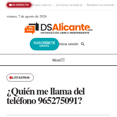
El paro sube en
114 horas tocando la
Benidorm se encamina 
EN DIRECTO
viernes, 7 de agosto de 2026
SUSCRÍBETE
Inicia sesión
GRATIS
Menú
›
LISTASPAM
¿Quién me llama del
teléfono 965275091?