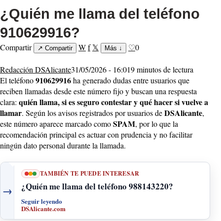
¿Quién me llama del teléfono
910629916?
Compartir
W
f
𝕏
♡
0
↗
Compartir
Más
↓
Redacción DSAlicante
31/05/2026 - 16:01
9 minutos de lectura
910629916
El teléfono
ha generado dudas entre usuarios que
reciben llamadas desde este número fijo y buscan una respuesta
quién llama, si es seguro contestar y qué hacer si vuelve a
clara:
llamar
DSAlicante
. Según los avisos registrados por usuarios de
,
SPAM
este número aparece marcado como
, por lo que la
recomendación principal es actuar con prudencia y no facilitar
ningún dato personal durante la llamada.
TAMBIÉN TE PUEDE INTERESAR
¿Quién me llama del teléfono 988143220?
→
Seguir leyendo
DSAlicante.com