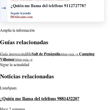
¿Quién me llama del teléfono 911272778?
→
Seguir leyendo
DSAlicante.com
Amplía la información
Guías relacionadas
Salt de Penàguila
Camping
Guía imprescindible
Abrir guía →
Villamar
Abrir guía →
Sigue la actualidad
Noticias relacionadas
ListaSpam
¿Quién me llama del teléfono 988143220?
Hace 2 semanas