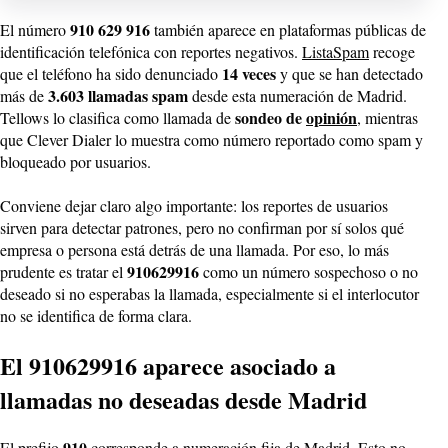
910 629 916
El número
también aparece en plataformas públicas de
identificación telefónica con reportes negativos.
ListaSpam
recoge
14 veces
que el teléfono ha sido denunciado
y que se han detectado
3.603 llamadas spam
más de
desde esta numeración de Madrid.
sondeo de
opinión
Tellows lo clasifica como llamada de
, mientras
que Clever Dialer lo muestra como número reportado como spam y
bloqueado por usuarios.
Conviene dejar claro algo importante: los reportes de usuarios
sirven para detectar patrones, pero no confirman por sí solos qué
empresa o persona está detrás de una llamada. Por eso, lo más
910629916
prudente es tratar el
como un número sospechoso o no
deseado si no esperabas la llamada, especialmente si el interlocutor
no se identifica de forma clara.
El 910629916 aparece asociado a
llamadas no deseadas desde Madrid
910
El prefijo
corresponde a numeración fija de Madrid. Esto no