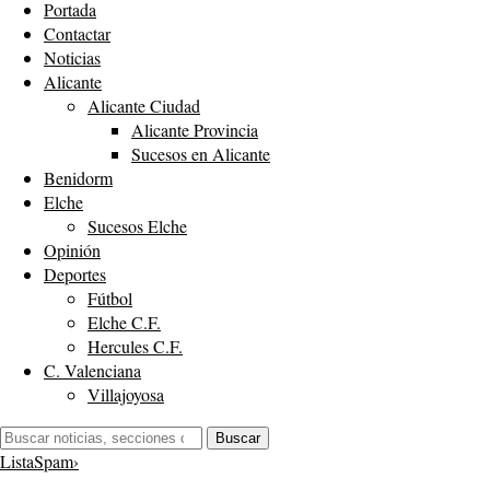
Portada
Contactar
Noticias
Alicante
Alicante Ciudad
Alicante Provincia
Sucesos en Alicante
Benidorm
Elche
Sucesos Elche
Opinión
Deportes
Fútbol
Elche C.F.
Hercules C.F.
C. Valenciana
Villajoyosa
Buscar:
Buscar
ListaSpam
›