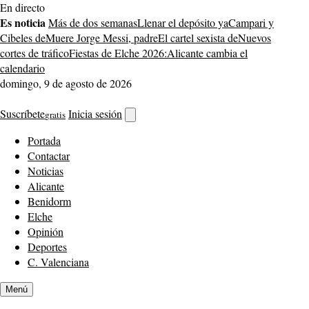
Saltar
En directo
al
Es noticia
Más de dos semanas
Llenar el depósito ya
Campari y
contenido
Cibeles de
Muere Jorge Messi, padre
El cartel sexista de
Nuevos
cortes de tráfico
Fiestas de Elche 2026:
Alicante cambia el
calendario
domingo, 9 de agosto de 2026
Suscríbete
Inicia sesión
gratis
Abrir
buscador
Portada
Contactar
Noticias
Alicante
Benidorm
Elche
Opinión
Deportes
C. Valenciana
Menú