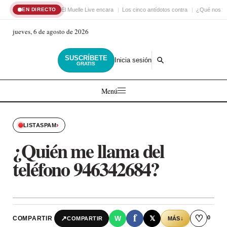
El Muelle Live encara
Los cinco antídotos contra
¿Qué nos ha
EN DIRECTO
jueves, 6 de agosto de 2026
SUSCRÍBETE
Inicia sesión
GRATIS
Menú
›
LISTASPAM
¿Quién me llama del
teléfono 946342684?
f
♡
0
↗
W
𝕏
COMPARTIR
↓
COMPARTIR
MÁS