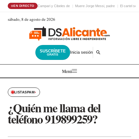
Campari y Cibeles de
Muere Jorge Messi, padre
El cartel sex
EN DIRECTO
sábado, 8 de agosto de 2026
SUSCRÍBETE
Inicia sesión
GRATIS
Menú
›
LISTASPAM
¿Quién me llama del
teléfono 919899259?