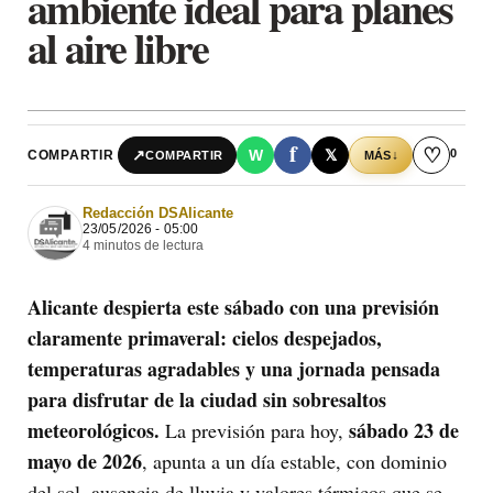
ambiente ideal para planes
al aire libre
f
♡
0
↗
W
𝕏
COMPARTIR
↓
COMPARTIR
MÁS
Redacción DSAlicante
23/05/2026 - 05:00
4 minutos de lectura
Alicante despierta este sábado con una previsión
claramente primaveral: cielos despejados,
temperaturas agradables y una jornada pensada
para disfrutar de la ciudad sin sobresaltos
meteorológicos.
sábado 23 de
La previsión para hoy,
mayo de 2026
, apunta a un día estable, con dominio
del sol, ausencia de lluvia y valores térmicos que se