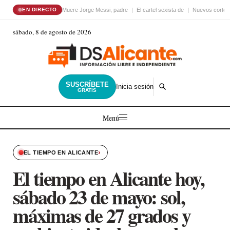
Muere Jorge Messi, padre
El cartel sexista de
Nuevos cortes 
EN DIRECTO
sábado, 8 de agosto de 2026
SUSCRÍBETE
Inicia sesión
GRATIS
Menú
›
EL TIEMPO EN ALICANTE
El tiempo en Alicante hoy,
sábado 23 de mayo: sol,
máximas de 27 grados y