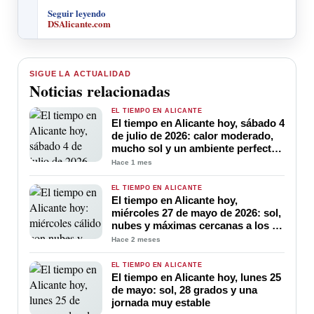
Seguir leyendo
DSAlicante.com
SIGUE LA ACTUALIDAD
Noticias relacionadas
EL TIEMPO EN ALICANTE
El tiempo en Alicante hoy, sábado 4
de julio de 2026: calor moderado,
mucho sol y un ambiente perfecto
para disfrutar del verano
Hace 1 mes
EL TIEMPO EN ALICANTE
El tiempo en Alicante hoy,
miércoles 27 de mayo de 2026: sol,
nubes y máximas cercanas a los 28
ºC
Hace 2 meses
EL TIEMPO EN ALICANTE
El tiempo en Alicante hoy, lunes 25
de mayo: sol, 28 grados y una
jornada muy estable