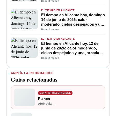
Hace 3 meses
EL TIEMPO EN ALICANTE
El tiempo en Alicante hoy, domingo
14 de junio de 2026: calor
moderado, cielos despejados y una
jornada ideal para disfrutar de la
Hace 2 meses
costa
EL TIEMPO EN ALICANTE
El tiempo en Alicante hoy, 12 de
junio de 2026: calor moderado,
cielos despejados y una jornada
ideal para disfrutar de la costa
Hace 2 meses
AMPLÍA LA INFORMACIÓN
Guías relacionadas
GUÍA IMPRESCINDIBLE
Planes
Abrir guía →