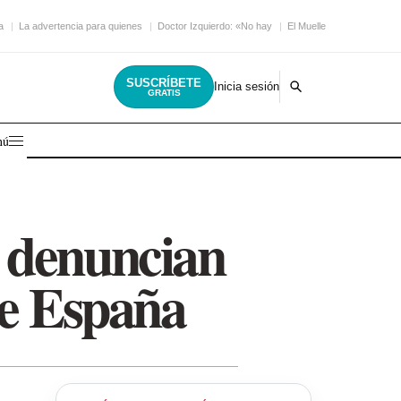
a
La advertencia para quienes
Doctor Izquierdo: «No hay
El Muelle Live encara
SUSCRÍBETE
Inicia sesión
GRATIS
nú
 denuncian
de España