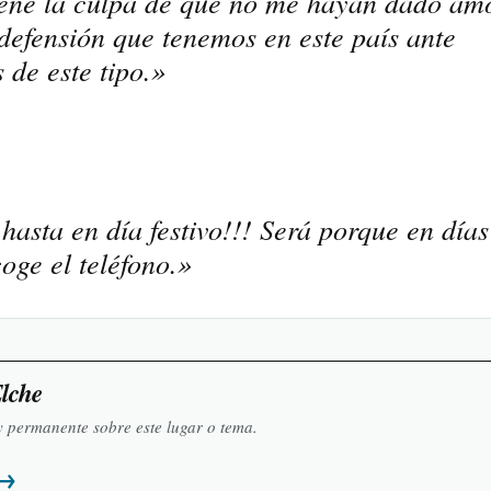
iene la culpa de que no me hayan dado amo
defensión que tenemos en este país ante
 de este tipo.»
asta en día festivo!!! Será porque en días
oge el teléfono.»
Elche
y permanente sobre este lugar o tema.
→