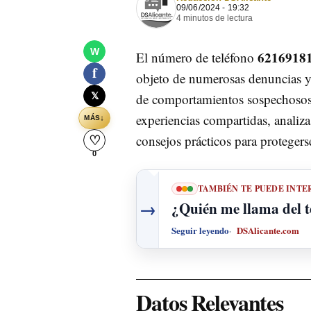
09/06/2024 - 19:32
4 minutos de lectura
W
6216918
El número de teléfono
f
objeto de numerosas denuncias y
𝕏
de comportamientos sospechosos y
experiencias compartidas, analiz
↓
MÁS
consejos prácticos para protegerse
♡
0
TAMBIÉN TE PUEDE INTE
→
¿Quién me llama del 
Seguir leyendo
DSAlicante.com
Datos Relevantes