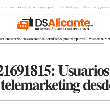
 de Ucrania
Alicante prepara espacio para
Cae la banda que
Golpe a una gigantesc
ada
Contactar
Noticias
Alicante
Benidorm
Elche
Opinión
Deportes
C. Valenciana
Me
1691815: Usuarios
y telemarketing des