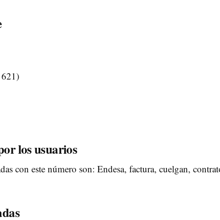
e
 621)
por los usuarios
as con este número son: Endesa, factura, cuelgan, contrat
adas