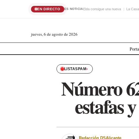
EN DIRECTO
Elda consigue una nueva
La Casa
ES NOTICIA
jueves, 6 de agosto de 2026
Port
›
LISTASPAM
Número 62
estafas 
Redacción DSAlicante