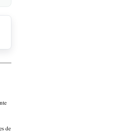
nte
es de