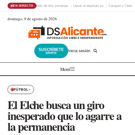
Más de dos semanas
Llenar el depósito ya
Campari y Cibele
EN DIRECTO
domingo, 9 de agosto de 2026
SUSCRÍBETE
Inicia sesión
GRATIS
Menú
›
FÚTBOL
El Elche busca un giro
inesperado que lo agarre a
la permanencia