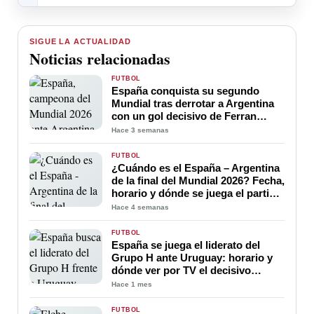
SIGUE LA ACTUALIDAD
Noticias relacionadas
FÚTBOL
España conquista su segundo
Mundial tras derrotar a Argentina
con un gol decisivo de Ferran
Torres
Hace 3 semanas
FÚTBOL
¿Cuándo es el España – Argentina
de la final del Mundial 2026? Fecha,
horario y dónde se juega el partido
por el título
Hace 4 semanas
FÚTBOL
España se juega el liderato del
Grupo H ante Uruguay: horario y
dónde ver por TV el decisivo
partido del Mundial 2026
Hace 1 mes
FÚTBOL