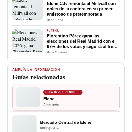
Elche C.F. remonta al Millwall con
goles de la cantera en su primer
amistoso de pretemporada
Hace 1 año
FÚTBOL
Florentino Pérez gana las
elecciones del Real Madrid con el
67% de los votos y seguirá al frente
del club hasta 2030
Hace 2 meses
AMPLÍA LA INFORMACIÓN
Guías relacionadas
GUÍA IMPRESCINDIBLE
Elche
Abrir guía →
Mercado Central de Elche
Abrir guía →