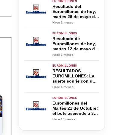
EUROMILLONES
Resultado del
Euromillones de hoy,
martes 26 de mayo de
2026
Hace 2 meses
EUROMILLONES
Resultado de
Euromillones de hoy,
martes 12 de mayo de
2026
Hace 3 meses
EUROMILLONES
RESULTADOS
EUROMILLONES: La
suerte sonríe con un
nuevo sorteo este
Hace 5 meses
martes 17 de marzo
EUROMILLONES
Euromillones del
Martes 21 de Octubre:
el bote asciende a 39
millones y España
Hace 10 meses
sueña con un nuevo
millonario