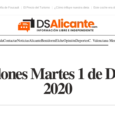
ofía de Foucault
El Precio del Turismo
¿Cómo influye nuestra dieta
Este coche era 
ada
Contactar
Noticias
Alicante
Benidorm
Elche
Opinión
Deportes
C. Valenciana
Me
ones Martes 1 de 
2020