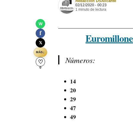
Redacción DSAlicante
02/12/2020 - 00:23
1 minuto de lectura
W
f
Euromillone
𝕏
↓
MÁS
Números:
♡
0
14
20
29
47
49