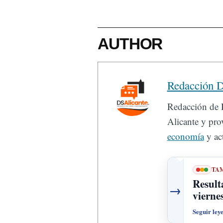
AUTHOR
Redacción D
Redacción de D
Alicante y prov
economía
y act
TAM
Result
→
vierne
Seguir ley