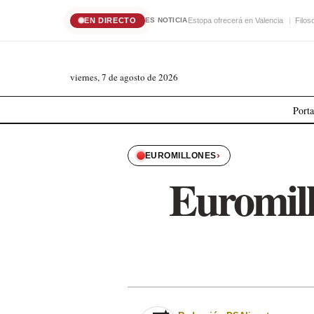
EN DIRECTO
Estopa ofrecerá en Valencia
Filos
ES NOTICIA
viernes, 7 de agosto de 2026
Port
›
EUROMILLONES
Euromill