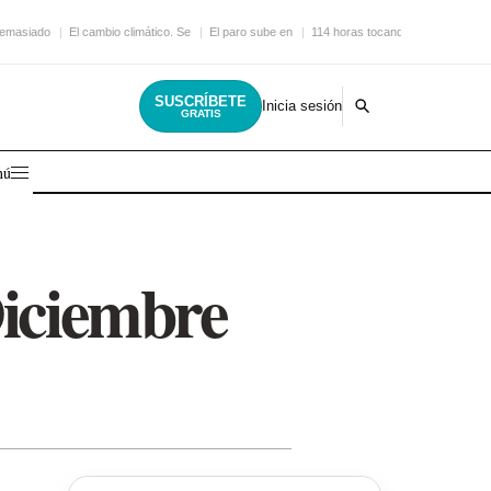
demasiado
El cambio climático. Se
El paro sube en
114 horas tocando la
SUSCRÍBETE
Inicia sesión
GRATIS
nú
Diciembre