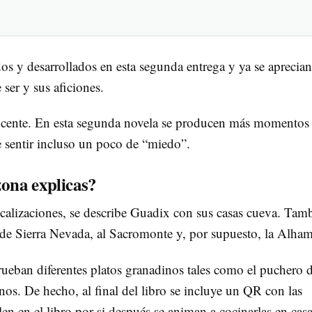
os y desarrollados en esta segunda entrega y ya se aprecian
 ser y sus aficiones.
ocente. En esta segunda novela se producen más momentos
e sentir incluso un poco de “miedo”.
zona explicas?
calizaciones, se describe Guadix con sus casas cueva. Tam
í de Sierra Nevada, al Sacromonte y, por supuesto, la Alha
eban diferentes platos granadinos tales como el puchero 
nos. De hecho, al final del libro se incluye un QR con las
len en el libro por si después se animan a cocinarlas en cas