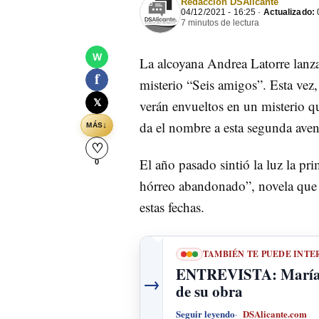
Redacción DSAlicante
04/12/2021 - 16:25 ·
Actualizado:
0
7 minutos de lectura
W
La alcoyana Andrea Latorre lanza
f
misterio “Seis amigos”. Esta vez
𝕏
verán envueltos en un misterio q
da el nombre a esta segunda aven
↓
MÁS
♡
El año pasado sintió la luz la pr
0
hórreo abandonado”, novela que c
estas fechas.
TAMBIÉN TE PUEDE INTE
ENTREVISTA: María E
→
de su obra
Seguir leyendo
DSAlicante.com