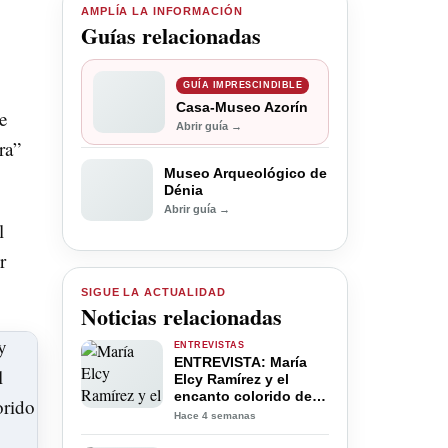
AMPLÍA LA INFORMACIÓN
Guías relacionadas
GUÍA IMPRESCINDIBLE
Casa-Museo Azorín
e
Abrir guía →
ra”
Museo Arqueológico de
Dénia
Abrir guía →
l
r
SIGUE LA ACTUALIDAD
Noticias relacionadas
ENTREVISTAS
ENTREVISTA: María
Elcy Ramírez y el
encanto colorido de
su obra
Hace 4 semanas