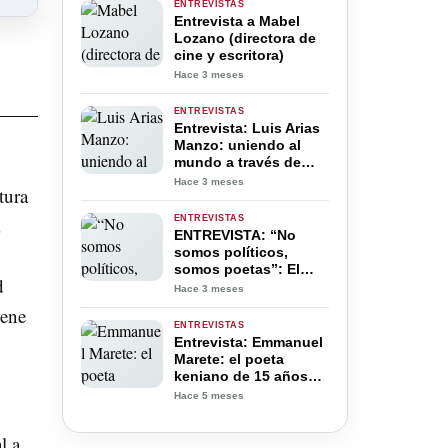
ENTREVISTAS
Entrevista a Mabel
Lozano (directora de
cine y escritora)
Hace 3 meses
ENTREVISTAS
Entrevista: Luis Arias
Manzo: uniendo al
mundo a través de
Poetas del Mundo
Hace 3 meses
tura
ENTREVISTAS
ENTREVISTA: “No
somos políticos,
somos poetas”: El
d
manifiesto literario de
Hace 3 meses
Gabriel Moreno y
iene
Rafael Peñas Cruz
ENTREVISTAS
Entrevista: Emmanuel
Marete: el poeta
keniano de 15 años
que le canta al mundo
Hace 5 meses
en tres idiomas
l a