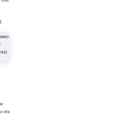
l.
ue
e era