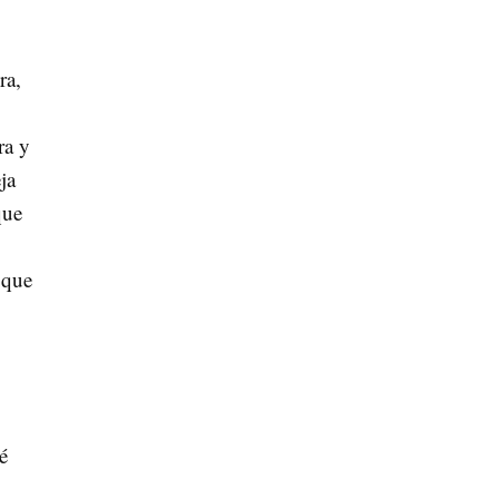
ra,
ra y
ja
que
 que
é