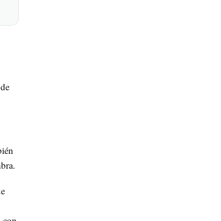
 de
bién
mbra.
de
a con