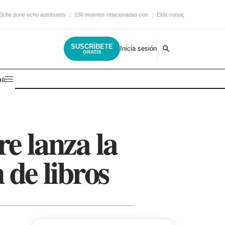
Elche pone ocho autobuses
136 muertes relacionadas con
Elda consigue una nueva
SUSCRÍBETE
Inicia sesión
GRATIS
nú
e lanza la
 de libros