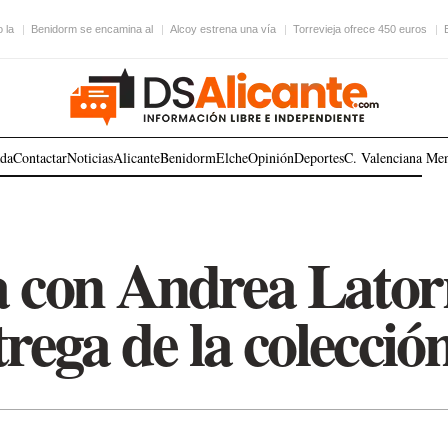
 la
Benidorm se encamina al
Alcoy estrena una vía
Torrevieja ofrece 450 euros
ada
Contactar
Noticias
Alicante
Benidorm
Elche
Opinión
Deportes
C. Valenciana
Me
a con Andrea Latorr
rega de la colección