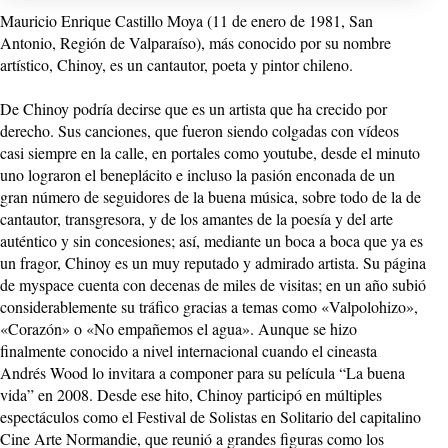
Mauricio Enrique Castillo Moya (11 de enero de 1981, San
Antonio, Región de Valparaíso), más conocido por su nombre
artístico, Chinoy, es un cantautor, poeta y pintor chileno.
De Chinoy podría decirse que es un artista que ha crecido por
derecho. Sus canciones, que fueron siendo colgadas con vídeos
casi siempre en la calle, en portales como youtube, desde el minuto
uno lograron el beneplácito e incluso la pasión enconada de un
gran número de seguidores de la buena música, sobre todo de la de
cantautor, transgresora, y de los amantes de la poesía y del arte
auténtico y sin concesiones; así, mediante un boca a boca que ya es
un fragor, Chinoy es un muy reputado y admirado artista. Su página
de myspace cuenta con decenas de miles de visitas; en un año subió
considerablemente su tráfico gracias a temas como «Valpolohizo»,
«Corazón» o «No empañemos el agua». Aunque se hizo
finalmente conocido a nivel internacional cuando el cineasta
Andrés Wood lo invitara a componer para su película “La buena
vida” en 2008. Desde ese hito, Chinoy participó en múltiples
espectáculos como el Festival de Solistas en Solitario del capitalino
Cine Arte Normandie, que reunió a grandes figuras como los