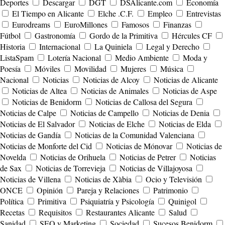
Deportes
Descargar
DGT
DSAlicante.com
Economía
El Tiempo en Alicante
Elche .C.F.
Empleo
Entrevistas
Eurodreams
EuroMillones
Famosos
Finanzas
Fútbol
Gastronomía
Gordo de la Primitiva
Hércules CF
Historia
Internacional
La Quiniela
Legal y Derecho
ListaSpam
Lotería Nacional
Medio Ambiente
Moda y
Poesía
Móviles
Movilidad
Mujeres
Música
Nacional
Noticias
Noticias de Alcoy
Noticias de Alicante
Noticias de Altea
Noticias de Animales
Noticias de Aspe
Noticias de Benidorm
Noticias de Callosa del Segura
Noticias de Calpe
Noticias de Campello
Noticias de Denia
Noticias de El Salvador
Noticias de Elche
Noticias de Elda
Noticias de Gandía
Noticias de la Comunidad Valenciana
Noticias de Monforte del Cid
Noticias de Mónovar
Noticias de
Novelda
Noticias de Orihuela
Noticias de Petrer
Noticias
de Sax
Noticias de Torrevieja
Noticias de Villajoyosa
Noticias de Villena
Noticias de Xàbia
Ocio y Televisión
ONCE
Opinión
Pareja y Relaciones
Patrimonio
Política
Primitiva
Psiquiatría y Psicología
Quinigol
Recetas
Requisitos
Restaurantes Alicante
Salud
Sanidad
SEO y Marketing
Sociedad
Sucesos Benidorm