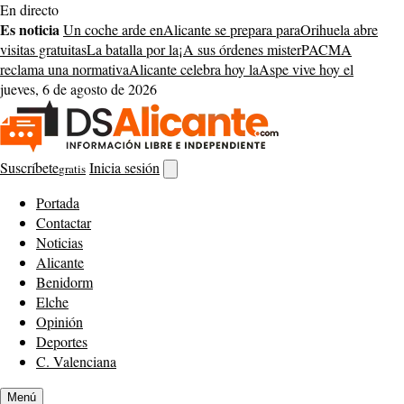
Saltar
En directo
al
Es noticia
Un coche arde en
Alicante se prepara para
Orihuela abre
contenido
visitas gratuitas
La batalla por la
¡A sus órdenes mister
PACMA
reclama una normativa
Alicante celebra hoy la
Aspe vive hoy el
jueves, 6 de agosto de 2026
Suscríbete
Inicia sesión
gratis
Abrir
buscador
Portada
Contactar
Noticias
Alicante
Benidorm
Elche
Opinión
Deportes
C. Valenciana
Menú