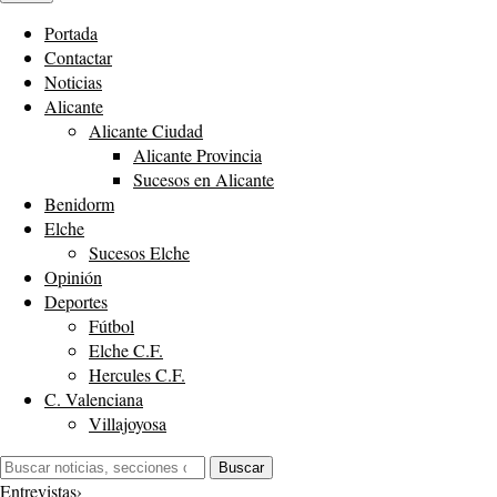
Portada
Contactar
Noticias
Alicante
Alicante Ciudad
Alicante Provincia
Sucesos en Alicante
Benidorm
Elche
Sucesos Elche
Opinión
Deportes
Fútbol
Elche C.F.
Hercules C.F.
C. Valenciana
Villajoyosa
Buscar:
Buscar
Entrevistas
›