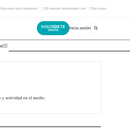
Elche pone ocho autobuses
136 muertes relacionadas con
Elda consigue una nueva
SUSCRÍBETE
Inicia sesión
GRATIS
nú
 y actividad en el medio.