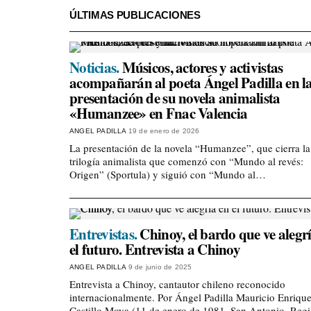
ÚLTIMAS PUBLICACIONES
Noticias.
Músicos, actores y activistas
acompañarán al poeta Ángel Padilla en l
presentación de su novela animalista
«Humanzee» en Fnac Valencia
ANGEL PADILLA
19 de enero de 2026
La presentación de la novela “Humanzee”, que cierra la
trilogía animalista que comenzó con “Mundo al revés:
Origen” (Sportula) y siguió con “Mundo al…
Entrevistas.
Chinoy, el bardo que ve alegr
el futuro. Entrevista a Chinoy
ANGEL PADILLA
9 de junio de 2025
Entrevista a Chinoy, cantautor chileno reconocido
internacionalmente. Por Ángel Padilla Mauricio Enriqu
Castillo Moya (11 de enero de 1981, San Antonio, Reg