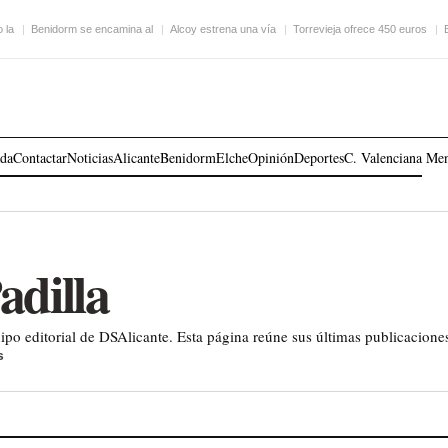
 la
Benidorm se encamina al
Alcoy estrena una vía
Torrevieja ofrece 450 euros
ada
Contactar
Noticias
Alicante
Benidorm
Elche
Opinión
Deportes
C. Valenciana
Me
adilla
po editorial de DSAlicante. Esta página reúne sus últimas publicaciones
s