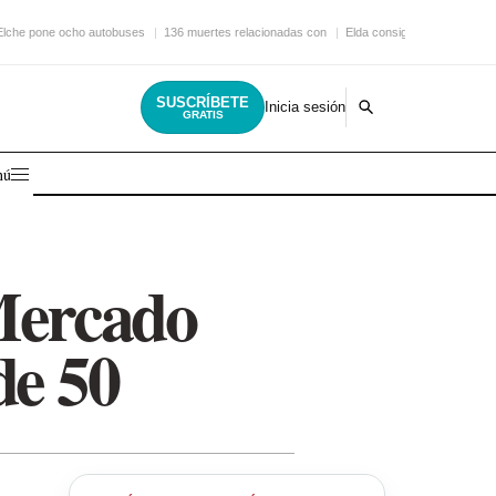
Elche pone ocho autobuses
136 muertes relacionadas con
Elda consigue una nueva
SUSCRÍBETE
Inicia sesión
GRATIS
nú
Mercado
de 50