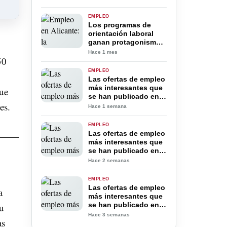
impulsado por el
turismo y los servicios
EMPLEO
Los programas de
orientación laboral
ganan protagonismo
en Alicante para
Hace 1 mes
50
facilitar el acceso al
empleo
EMPLEO
Las ofertas de empleo
más interesantes que
que
se han publicado en
es.
la provincia de
Hace 1 semana
Alicante Jueves 30 de
Julio 2026
EMPLEO
Las ofertas de empleo
más interesantes que
se han publicado en
la provincia de
Hace 2 semanas
Alicante Jueves 23 de
Julio 2026
EMPLEO
Las ofertas de empleo
a
más interesantes que
se han publicado en
su
la provincia de
Hace 3 semanas
as
Alicante Viernes 17 de