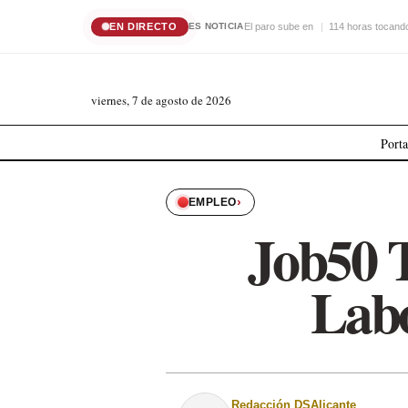
EN DIRECTO
El paro sube en
114 horas tocando
ES NOTICIA
viernes, 7 de agosto de 2026
Port
›
EMPLEO
Job50 
Labo
Redacción DSAlicante