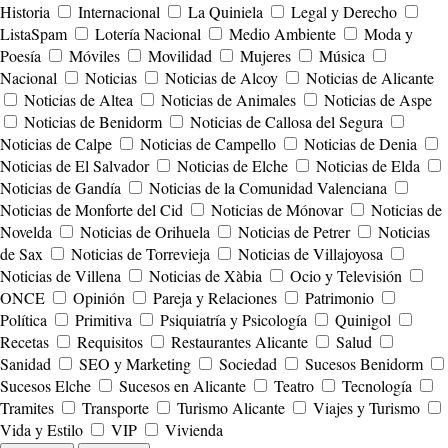
Historia
Internacional
La Quiniela
Legal y Derecho
ListaSpam
Lotería Nacional
Medio Ambiente
Moda y
Poesía
Móviles
Movilidad
Mujeres
Música
Nacional
Noticias
Noticias de Alcoy
Noticias de Alicante
Noticias de Altea
Noticias de Animales
Noticias de Aspe
Noticias de Benidorm
Noticias de Callosa del Segura
Noticias de Calpe
Noticias de Campello
Noticias de Denia
Noticias de El Salvador
Noticias de Elche
Noticias de Elda
Noticias de Gandía
Noticias de la Comunidad Valenciana
Noticias de Monforte del Cid
Noticias de Mónovar
Noticias de
Novelda
Noticias de Orihuela
Noticias de Petrer
Noticias
de Sax
Noticias de Torrevieja
Noticias de Villajoyosa
Noticias de Villena
Noticias de Xàbia
Ocio y Televisión
ONCE
Opinión
Pareja y Relaciones
Patrimonio
Política
Primitiva
Psiquiatría y Psicología
Quinigol
Recetas
Requisitos
Restaurantes Alicante
Salud
Sanidad
SEO y Marketing
Sociedad
Sucesos Benidorm
Sucesos Elche
Sucesos en Alicante
Teatro
Tecnología
Tramites
Transporte
Turismo Alicante
Viajes y Turismo
Vida y Estilo
VIP
Vivienda