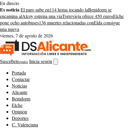
Saltar
En directo
al
Es noticia
El paro sube en
114 horas tocando la
Benidorm se
contenido
encamina al
Alcoy estrena una vía
Torrevieja ofrece 450 euros
Elche
pone ocho autobuses
136 muertes relacionadas con
Elda consigue
una nueva
viernes, 7 de agosto de 2026
Suscríbete
Inicia sesión
gratis
Abrir
buscador
Portada
Contactar
Noticias
Alicante
Benidorm
Elche
Opinión
Deportes
C. Valenciana