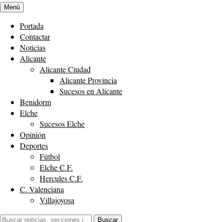
Menú
Portada
Contactar
Noticias
Alicante
Alicante Ciudad
Alicante Provincia
Sucesos en Alicante
Benidorm
Elche
Sucesos Elche
Opinión
Deportes
Fútbol
Elche C.F.
Hercules C.F.
C. Valenciana
Villajoyosa
Buscar:
Buscar