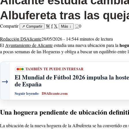
Alicante estudia cambia
Albufereta tras las quej
Compartir
W
f
𝕏
♡
0
↗
Compartir
Más
↓
Redacción DSAlicante
28/05/2026 - 14:54
4 minutos de lectura
hogu
El
Ayuntamiento de Alicante
estudia una nueva ubicación para la
a pocas semanas de las Hogueras y obliga a buscar un equilibrio entre la 
TAMBIÉN TE PUEDE INTERESAR
El Mundial de Fútbol 2026 impulsa la hostele
→
de España
Seguir leyendo
DSAlicante.com
Una hoguera pendiente de ubicación definit
La ubicación de la nueva hoguera de la Albufereta se ha convertido en 