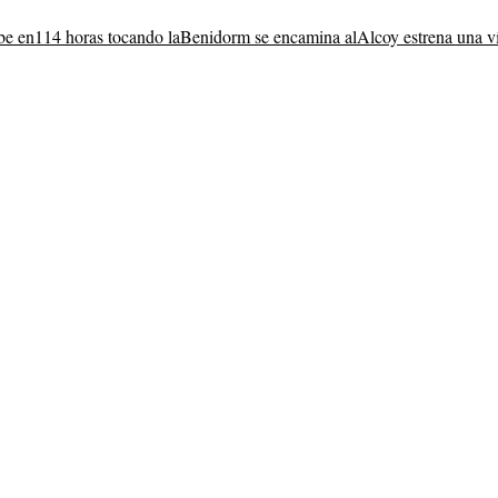
be en
114 horas tocando la
Benidorm se encamina al
Alcoy estrena una v