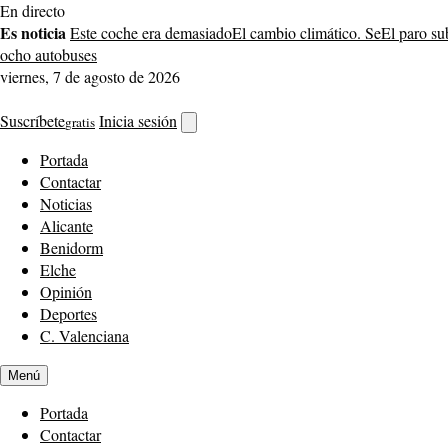
Saltar
En directo
al
Es noticia
Este coche era demasiado
El cambio climático. Se
El paro su
contenido
ocho autobuses
viernes, 7 de agosto de 2026
Suscríbete
Inicia sesión
gratis
Abrir
buscador
Portada
Contactar
Noticias
Alicante
Benidorm
Elche
Opinión
Deportes
C. Valenciana
Menú
Portada
Contactar