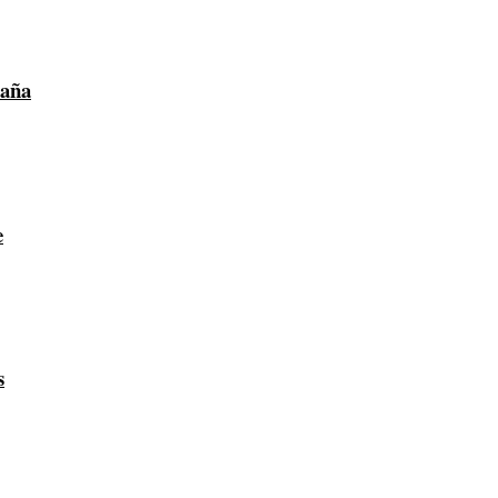
paña
e
s