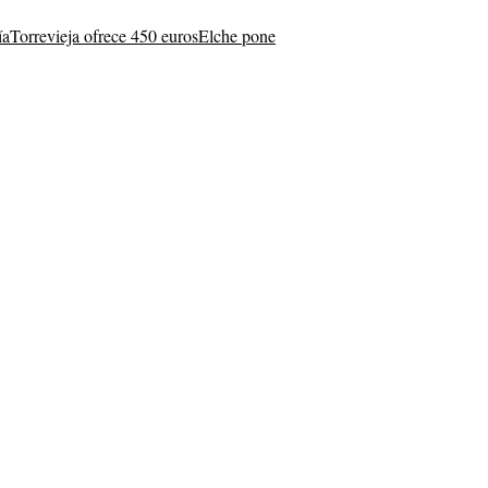
ía
Torrevieja ofrece 450 euros
Elche pone