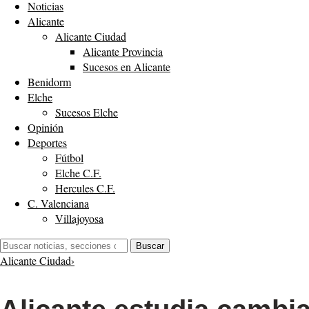
Noticias
Alicante
Alicante Ciudad
Alicante Provincia
Sucesos en Alicante
Benidorm
Elche
Sucesos Elche
Opinión
Deportes
Fútbol
Elche C.F.
Hercules C.F.
C. Valenciana
Villajoyosa
Buscar:
Buscar
Alicante Ciudad
›