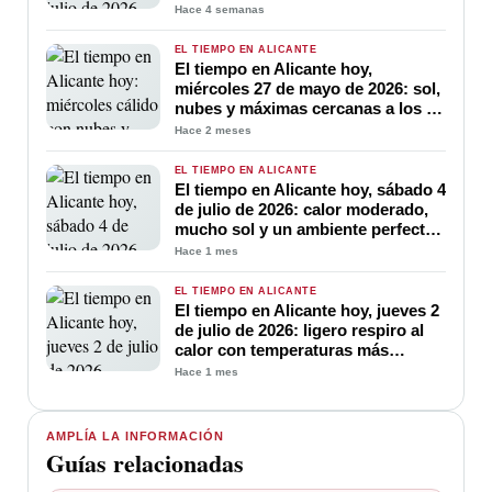
altas temperaturas
Hace 4 semanas
EL TIEMPO EN ALICANTE
El tiempo en Alicante hoy,
miércoles 27 de mayo de 2026: sol,
nubes y máximas cercanas a los 28
ºC
Hace 2 meses
EL TIEMPO EN ALICANTE
El tiempo en Alicante hoy, sábado 4
de julio de 2026: calor moderado,
mucho sol y un ambiente perfecto
para disfrutar del verano
Hace 1 mes
EL TIEMPO EN ALICANTE
El tiempo en Alicante hoy, jueves 2
de julio de 2026: ligero respiro al
calor con temperaturas más
suaves y cielo poco nuboso
Hace 1 mes
AMPLÍA LA INFORMACIÓN
Guías relacionadas