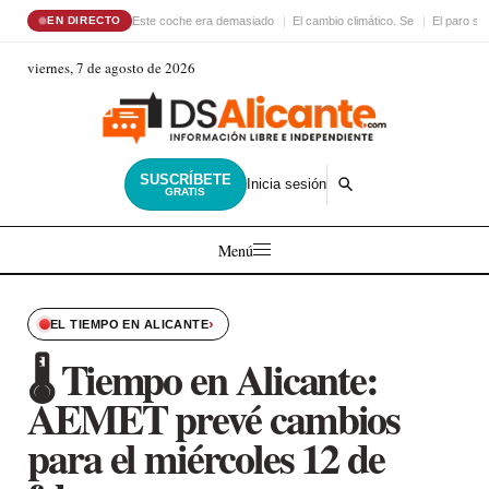
Este coche era demasiado
El cambio climático. Se
El paro su
EN DIRECTO
viernes, 7 de agosto de 2026
SUSCRÍBETE
Inicia sesión
GRATIS
Menú
›
EL TIEMPO EN ALICANTE
🌡️ Tiempo en Alicante:
AEMET prevé cambios
para el miércoles 12 de