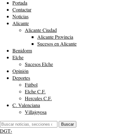
Portada
Contactar
Noticias
Alicante
Alicante Ciudad
Alicante Provincia
Sucesos en Alicante
Benidorm
Elche
Sucesos Elche
Opinión
Deportes
Fútbol
Elche C.F.
Hercules C.F.
C. Valenciana
Villajoyosa
Buscar:
Buscar
DGT
›