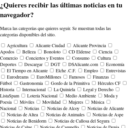
¿Quieres recibir las últimas noticias en tu
navegador?
Marca las categorías que quieres seguir. Se muestran todas las
categorías disponibles del sitio.
Agricultura
Alicante Ciudad
Alicante Provincia
Apodos
Belleza
Bonoloto
CD Eldense
Ciencia
Comercio
Conciertos y Eventos
Consumo
Cultura
Deportes
Descargar
DGT
DSAlicante.com
Economía
El Tiempo en Alicante
Elche .C.F.
Empleo
Entrevistas
Eurodreams
EuroMillones
Famosos
Finanzas
Fútbol
Gastronomía
Gordo de la Primitiva
Hércules CF
Historia
Internacional
La Quiniela
Legal y Derecho
ListaSpam
Lotería Nacional
Medio Ambiente
Moda y
Poesía
Móviles
Movilidad
Mujeres
Música
Nacional
Noticias
Noticias de Alcoy
Noticias de Alicante
Noticias de Altea
Noticias de Animales
Noticias de Aspe
Noticias de Benidorm
Noticias de Callosa del Segura
Noticias de Calpe
Noticias de Campello
Noticias de Denia