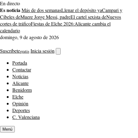
Saltar
En directo
al
Es noticia
Más de dos semanas
Llenar el depósito ya
Campari y
contenido
Cibeles de
Muere Jorge Messi, padre
El cartel sexista de
Nuevos
cortes de tráfico
Fiestas de Elche 2026:
Alicante cambia el
calendario
domingo, 9 de agosto de 2026
Suscríbete
Inicia sesión
gratis
Abrir
buscador
Portada
Contactar
Noticias
Alicante
Benidorm
Elche
Opinión
Deportes
C. Valenciana
Menú