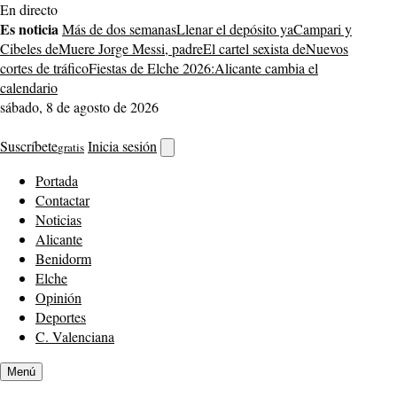
Saltar
En directo
al
Es noticia
Más de dos semanas
Llenar el depósito ya
Campari y
contenido
Cibeles de
Muere Jorge Messi, padre
El cartel sexista de
Nuevos
cortes de tráfico
Fiestas de Elche 2026:
Alicante cambia el
calendario
sábado, 8 de agosto de 2026
Suscríbete
Inicia sesión
gratis
Abrir
buscador
Portada
Contactar
Noticias
Alicante
Benidorm
Elche
Opinión
Deportes
C. Valenciana
Menú