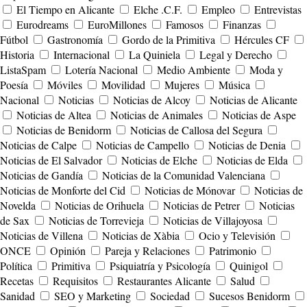
El Tiempo en Alicante
Elche .C.F.
Empleo
Entrevistas
Eurodreams
EuroMillones
Famosos
Finanzas
Fútbol
Gastronomía
Gordo de la Primitiva
Hércules CF
Historia
Internacional
La Quiniela
Legal y Derecho
ListaSpam
Lotería Nacional
Medio Ambiente
Moda y
Poesía
Móviles
Movilidad
Mujeres
Música
Nacional
Noticias
Noticias de Alcoy
Noticias de Alicante
Noticias de Altea
Noticias de Animales
Noticias de Aspe
Noticias de Benidorm
Noticias de Callosa del Segura
Noticias de Calpe
Noticias de Campello
Noticias de Denia
Noticias de El Salvador
Noticias de Elche
Noticias de Elda
Noticias de Gandía
Noticias de la Comunidad Valenciana
Noticias de Monforte del Cid
Noticias de Mónovar
Noticias de
Novelda
Noticias de Orihuela
Noticias de Petrer
Noticias
de Sax
Noticias de Torrevieja
Noticias de Villajoyosa
Noticias de Villena
Noticias de Xàbia
Ocio y Televisión
ONCE
Opinión
Pareja y Relaciones
Patrimonio
Política
Primitiva
Psiquiatría y Psicología
Quinigol
Recetas
Requisitos
Restaurantes Alicante
Salud
Sanidad
SEO y Marketing
Sociedad
Sucesos Benidorm