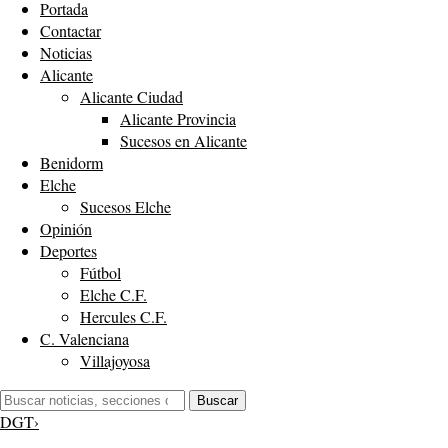
Portada
Contactar
Noticias
Alicante
Alicante Ciudad
Alicante Provincia
Sucesos en Alicante
Benidorm
Elche
Sucesos Elche
Opinión
Deportes
Fútbol
Elche C.F.
Hercules C.F.
C. Valenciana
Villajoyosa
Buscar:
Buscar
DGT
›