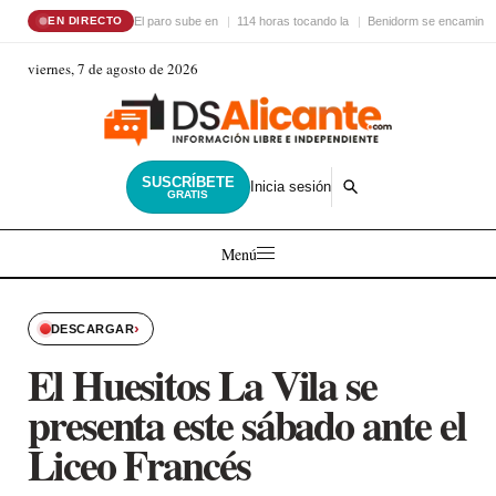
El paro sube en
114 horas tocando la
Benidorm se encamina 
EN DIRECTO
viernes, 7 de agosto de 2026
SUSCRÍBETE
Inicia sesión
GRATIS
Menú
›
DESCARGAR
El Huesitos La Vila se
presenta este sábado ante el
Liceo Francés