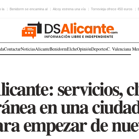
 la
Benidorm se encamina al
Alcoy estrena una vía
Torrevieja ofrece 450 euros
ada
Contactar
Noticias
Alicante
Benidorm
Elche
Opinión
Deportes
C. Valenciana
Me
licante: servicios, c
ránea en una ciuda
ara empezar de nue