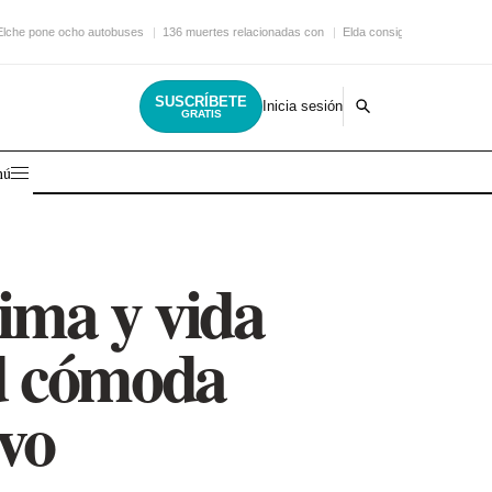
Elche pone ocho autobuses
136 muertes relacionadas con
Elda consigue una nueva
SUSCRÍBETE
Inicia sesión
GRATIS
nú
lima y vida
d cómoda
vo