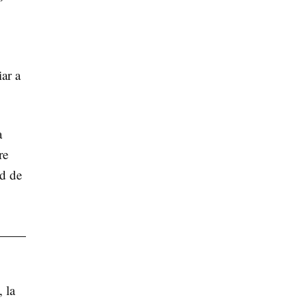
ar a
a
re
ad de
 la