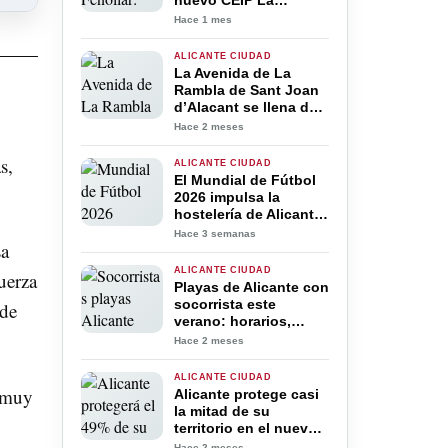
nuevo CEIP La
Cañada del Fenollar
Hace 1 mes
con una inversión de
5,8 millones de euros
ALICANTE CIUDAD
La Avenida de La
Rambla de Sant Joan
d’Alacant se llena de
vida con una gran
Hace 2 meses
Feria de Artesanía,
Gastronomía y
s,
ALICANTE CIUDAD
Actividades para toda
El Mundial de Fútbol
la familia durante las
2026 impulsa la
Hogueras 2026
hostelería de Alicante
con bares y terrazas
Hace 3 semanas
sa
llenos durante los
partidos de España
ALICANTE CIUDAD
fuerza
Playas de Alicante con
socorrista este
 de
verano: horarios,
servicios y zonas
Hace 2 meses
vigiladas
ALICANTE CIUDAD
d muy
Alicante protege casi
la mitad de su
territorio en el nuevo
Plan General
Hace 2 meses