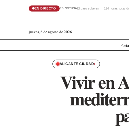
EN DIRECTO
El paro sube en
114 horas tocando
ES NOTICIA
jueves, 6 de agosto de 2026
Port
›
ALICANTE CIUDAD
Vivir en A
mediter
p