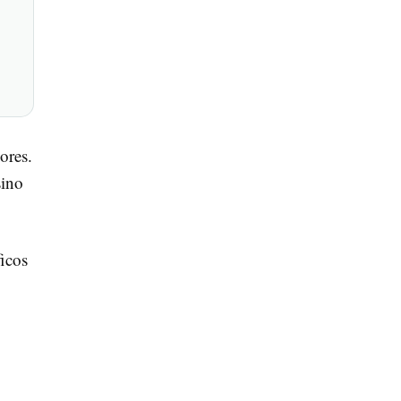
ores.
sino
ficos