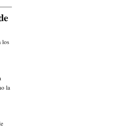
de
 los
a
mo la
le