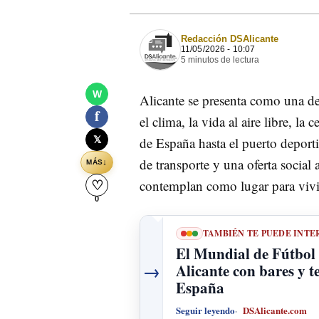
Redacción DSAlicante
11/05/2026 - 10:07
5 minutos de lectura
W
Alicante se presenta como una de
f
el clima, la vida al aire libre, 
𝕏
de España hasta el puerto deport
de transporte y una oferta social
↓
MÁS
contemplan como lugar para vivi
♡
0
TAMBIÉN TE PUEDE INTE
El Mundial de Fútbol 
→
Alicante con bares y t
España
Seguir leyendo
DSAlicante.com