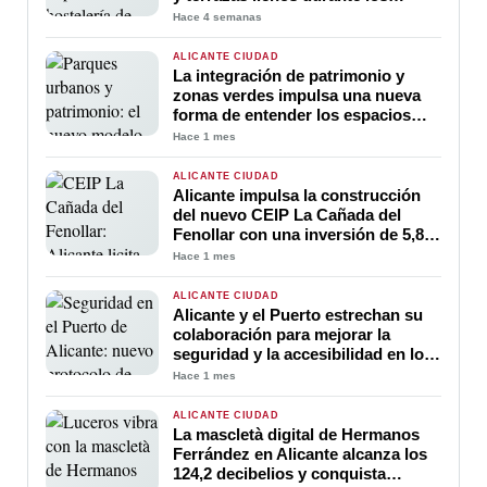
partidos de España
Hace 4 semanas
ALICANTE CIUDAD
La integración de patrimonio y
zonas verdes impulsa una nueva
forma de entender los espacios
públicos en Alicante
Hace 1 mes
ALICANTE CIUDAD
Alicante impulsa la construcción
del nuevo CEIP La Cañada del
Fenollar con una inversión de 5,8
millones de euros
Hace 1 mes
ALICANTE CIUDAD
Alicante y el Puerto estrechan su
colaboración para mejorar la
seguridad y la accesibilidad en los
espacios portuarios
Hace 1 mes
ALICANTE CIUDAD
La mascletà digital de Hermanos
Ferrández en Alicante alcanza los
124,2 decibelios y conquista