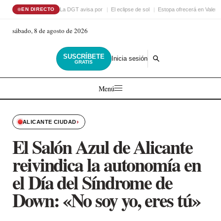
La DGT avisa por
El eclipse de sol
Estopa ofrecerá en Valenc
EN DIRECTO
sábado, 8 de agosto de 2026
SUSCRÍBETE
Inicia sesión
GRATIS
Menú
›
ALICANTE CIUDAD
El Salón Azul de Alicante
reivindica la autonomía en
el Día del Síndrome de
Down: «No soy yo, eres tú»