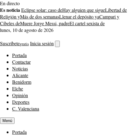
Saltar
En directo
al
Es noticia
Eclipse solar: caso de
Hay alguien que sigue
Libertad de
contenido
Religión y
Más de dos semanas
Llenar el depósito ya
Campari y
Cibeles de
Muere Jorge Messi, padre
El cartel sexista de
lunes, 10 de agosto de 2026
Suscríbete
Inicia sesión
gratis
Abrir
buscador
Portada
Contactar
Noticias
Alicante
Benidorm
Elche
Opinión
Deportes
C. Valenciana
Menú
Portada