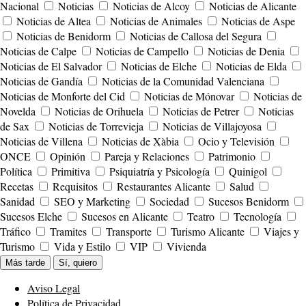
Nacional
Noticias
Noticias de Alcoy
Noticias de Alicante
Noticias de Altea
Noticias de Animales
Noticias de Aspe
Noticias de Benidorm
Noticias de Callosa del Segura
Noticias de Calpe
Noticias de Campello
Noticias de Denia
Noticias de El Salvador
Noticias de Elche
Noticias de Elda
Noticias de Gandía
Noticias de la Comunidad Valenciana
Noticias de Monforte del Cid
Noticias de Mónovar
Noticias de
Novelda
Noticias de Orihuela
Noticias de Petrer
Noticias
de Sax
Noticias de Torrevieja
Noticias de Villajoyosa
Noticias de Villena
Noticias de Xàbia
Ocio y Televisión
ONCE
Opinión
Pareja y Relaciones
Patrimonio
Política
Primitiva
Psiquiatría y Psicología
Quinigol
Recetas
Requisitos
Restaurantes Alicante
Salud
Sanidad
SEO y Marketing
Sociedad
Sucesos Benidorm
Sucesos Elche
Sucesos en Alicante
Teatro
Tecnología
Tráfico
Tramites
Transporte
Turismo Alicante
Viajes y
Turismo
Vida y Estilo
VIP
Vivienda
Más tarde
Sí, quiero
Aviso Legal
Política de Privacidad