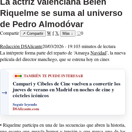
La actriz valenciana Belén
Riquelme se suma al universo
de Pedro Almodóvar
Compartir
W
f
𝕏
♡
0
↗
Compartir
Más
↓
Redacción DSAlicante
20/03/2026 - 19:10
3 minutos de lectura
La intérprete forma parte del reparto de ‘Amarga
Navidad
’, la nueva
película del director manchego, que se estrena hoy en cines
TAMBIÉN TE PUEDE INTERESAR
Campari y Cibeles de Cine vuelven a convertir los
jueves de verano en Madrid en noches de cine y
→
cócteles icónicos
Seguir leyendo
DSAlicante.com
•
Riquelme participa en una de las secuencias que abren la historia,
una escena que mezcla humor y tensión y que marca uno de los