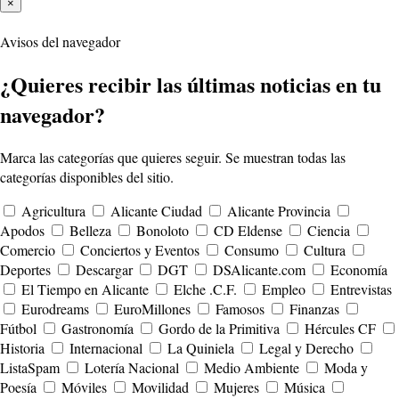
×
Avisos del navegador
¿Quieres recibir las últimas noticias en tu
navegador?
Marca las categorías que quieres seguir. Se muestran todas las
categorías disponibles del sitio.
Agricultura
Alicante Ciudad
Alicante Provincia
Apodos
Belleza
Bonoloto
CD Eldense
Ciencia
Comercio
Conciertos y Eventos
Consumo
Cultura
Deportes
Descargar
DGT
DSAlicante.com
Economía
El Tiempo en Alicante
Elche .C.F.
Empleo
Entrevistas
Eurodreams
EuroMillones
Famosos
Finanzas
Fútbol
Gastronomía
Gordo de la Primitiva
Hércules CF
Historia
Internacional
La Quiniela
Legal y Derecho
ListaSpam
Lotería Nacional
Medio Ambiente
Moda y
Poesía
Móviles
Movilidad
Mujeres
Música