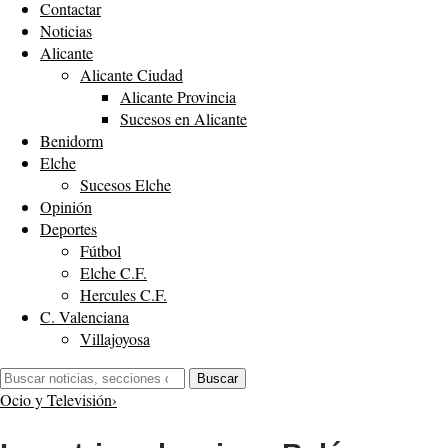
Contactar
Noticias
Alicante
Alicante Ciudad
Alicante Provincia
Sucesos en Alicante
Benidorm
Elche
Sucesos Elche
Opinión
Deportes
Fútbol
Elche C.F.
Hercules C.F.
C. Valenciana
Villajoyosa
Buscar:
Buscar
Ocio y Televisión
›