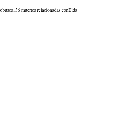
tobuses
136 muertes relacionadas con
Elda