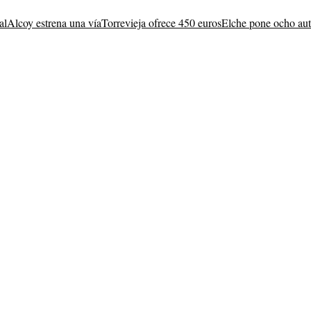
al
Alcoy estrena una vía
Torrevieja ofrece 450 euros
Elche pone ocho au