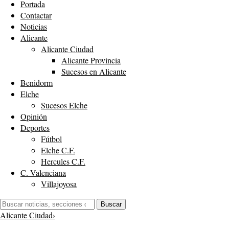
Portada
Contactar
Noticias
Alicante
Alicante Ciudad
Alicante Provincia
Sucesos en Alicante
Benidorm
Elche
Sucesos Elche
Opinión
Deportes
Fútbol
Elche C.F.
Hercules C.F.
C. Valenciana
Villajoyosa
Buscar:
Buscar
Alicante Ciudad
›