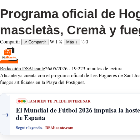
Programa oficial de Hog
mascletàs, Cremà y fue
Compartir
W
f
𝕏
♡
0
↗
Compartir
Más
↓
Redacción DSAlicante
26/05/2026 - 19:22
3 minutos de lectura
Alicante ya cuenta con el programa oficial de Les Fogueres de Sant Jo
fuegos artificiales en la Playa del Postiguet.
TAMBIÉN TE PUEDE INTERESAR
El Mundial de Fútbol 2026 impulsa la hostele
→
de España
Seguir leyendo
DSAlicante.com