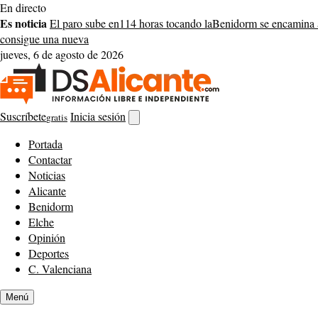
Saltar
En directo
al
Es noticia
El paro sube en
114 horas tocando la
Benidorm se encamina 
contenido
consigue una nueva
jueves, 6 de agosto de 2026
Suscríbete
Inicia sesión
gratis
Abrir
buscador
Portada
Contactar
Noticias
Alicante
Benidorm
Elche
Opinión
Deportes
C. Valenciana
Menú