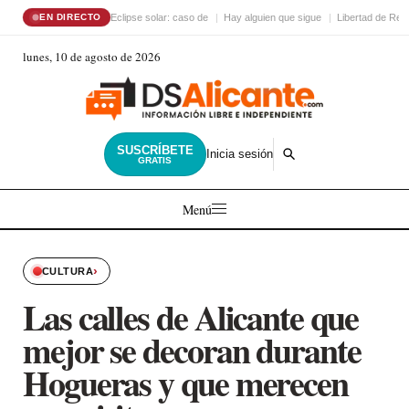
Eclipse solar: caso de
Hay alguien que sigue
Libertad de Reli
EN DIRECTO
lunes, 10 de agosto de 2026
SUSCRÍBETE
Inicia sesión
GRATIS
Menú
›
CULTURA
Las calles de Alicante que
mejor se decoran durante
Hogueras y que merecen