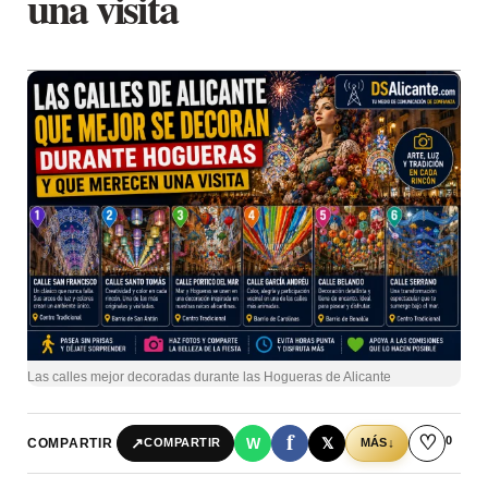
una visita
Las calles mejor decoradas durante las Hogueras de Alicante
f
♡
0
↗
W
𝕏
COMPARTIR
↓
COMPARTIR
MÁS