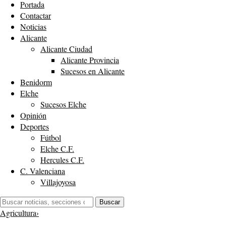
Portada
Contactar
Noticias
Alicante
Alicante Ciudad
Alicante Provincia
Sucesos en Alicante
Benidorm
Elche
Sucesos Elche
Opinión
Deportes
Fútbol
Elche C.F.
Hercules C.F.
C. Valenciana
Villajoyosa
Buscar:
Buscar
Agricultura
›