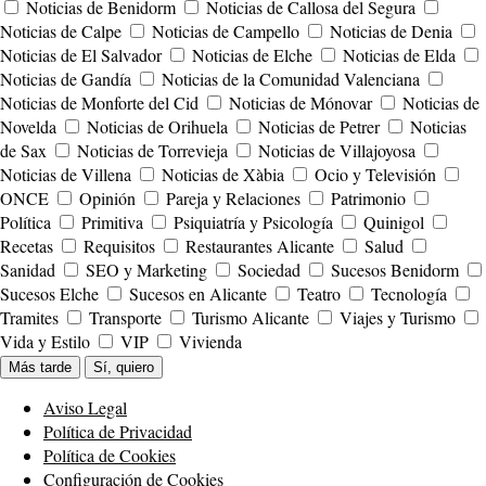
Noticias de Benidorm
Noticias de Callosa del Segura
Noticias de Calpe
Noticias de Campello
Noticias de Denia
Noticias de El Salvador
Noticias de Elche
Noticias de Elda
Noticias de Gandía
Noticias de la Comunidad Valenciana
Noticias de Monforte del Cid
Noticias de Mónovar
Noticias de
Novelda
Noticias de Orihuela
Noticias de Petrer
Noticias
de Sax
Noticias de Torrevieja
Noticias de Villajoyosa
Noticias de Villena
Noticias de Xàbia
Ocio y Televisión
ONCE
Opinión
Pareja y Relaciones
Patrimonio
Política
Primitiva
Psiquiatría y Psicología
Quinigol
Recetas
Requisitos
Restaurantes Alicante
Salud
Sanidad
SEO y Marketing
Sociedad
Sucesos Benidorm
Sucesos Elche
Sucesos en Alicante
Teatro
Tecnología
Tramites
Transporte
Turismo Alicante
Viajes y Turismo
Vida y Estilo
VIP
Vivienda
Más tarde
Sí, quiero
Aviso Legal
Política de Privacidad
Política de Cookies
Configuración de Cookies