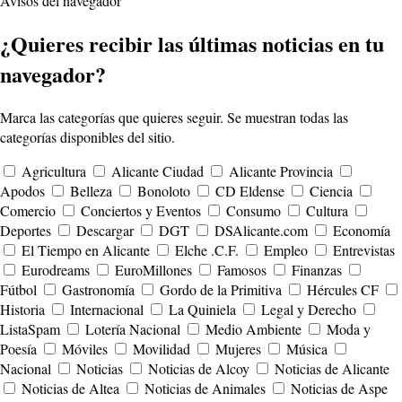
Avisos del navegador
¿Quieres recibir las últimas noticias en tu
navegador?
Marca las categorías que quieres seguir. Se muestran todas las
categorías disponibles del sitio.
Agricultura
Alicante Ciudad
Alicante Provincia
Apodos
Belleza
Bonoloto
CD Eldense
Ciencia
Comercio
Conciertos y Eventos
Consumo
Cultura
Deportes
Descargar
DGT
DSAlicante.com
Economía
El Tiempo en Alicante
Elche .C.F.
Empleo
Entrevistas
Eurodreams
EuroMillones
Famosos
Finanzas
Fútbol
Gastronomía
Gordo de la Primitiva
Hércules CF
Historia
Internacional
La Quiniela
Legal y Derecho
ListaSpam
Lotería Nacional
Medio Ambiente
Moda y
Poesía
Móviles
Movilidad
Mujeres
Música
Nacional
Noticias
Noticias de Alcoy
Noticias de Alicante
Noticias de Altea
Noticias de Animales
Noticias de Aspe