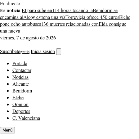
Saltar
En directo
al
Es noticia
El paro sube en
114 horas tocando la
Benidorm se
contenido
encamina al
Alcoy estrena una vía
Torrevieja ofrece 450 euros
Elche
pone ocho autobuses
136 muertes relacionadas con
Elda consigue
una nueva
viernes, 7 de agosto de 2026
Suscríbete
Inicia sesión
gratis
Abrir
buscador
Portada
Contactar
Noticias
Alicante
Benidorm
Elche
Opinión
Deportes
C. Valenciana
Menú