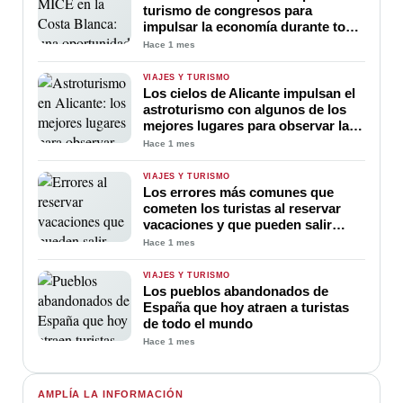
turismo de congresos para
impulsar la economía durante todo
el año
Hace 1 mes
VIAJES Y TURISMO
Los cielos de Alicante impulsan el
astroturismo con algunos de los
mejores lugares para observar las
estrellas del Mediterráneo
Hace 1 mes
VIAJES Y TURISMO
Los errores más comunes que
cometen los turistas al reservar
vacaciones y que pueden salir
caros
Hace 1 mes
VIAJES Y TURISMO
Los pueblos abandonados de
España que hoy atraen a turistas
de todo el mundo
Hace 1 mes
AMPLÍA LA INFORMACIÓN