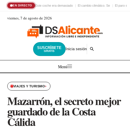
Este coche era demasiado
El cambio climático. Se
El paro su
EN DIRECTO
viernes, 7 de agosto de 2026
SUSCRÍBETE
Inicia sesión
GRATIS
Menú
›
VIAJES Y TURISMO
Mazarrón, el secreto mejor
guardado de la Costa
Cálida