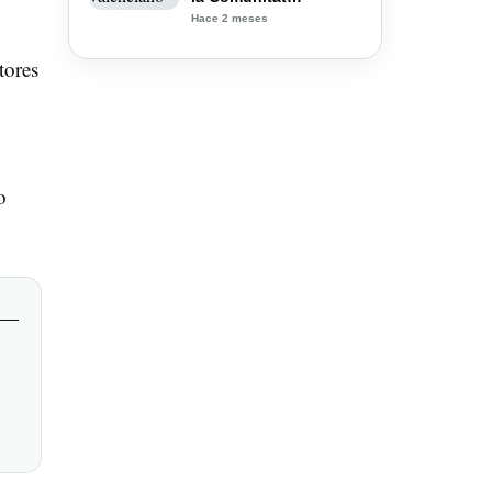
Valenciana para una
Hace 2 meses
escapada de verano
sin playa
tores
o