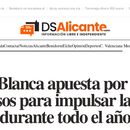
 la
Benidorm se encamina al
Alcoy estrena una vía
Torrevieja ofrece 450 euros
ada
Contactar
Noticias
Alicante
Benidorm
Elche
Opinión
Deportes
C. Valenciana
Me
Blanca apuesta por 
sos para impulsar l
durante todo el añ