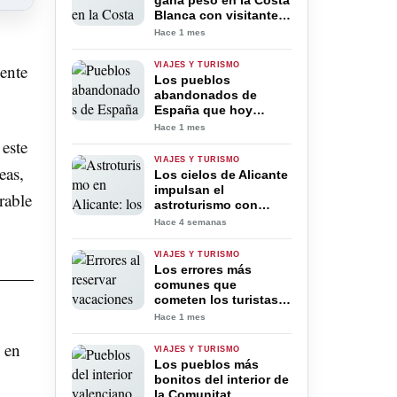
gana peso en la Costa
Blanca con visitantes
que prolongan su
Hace 1 mes
estancia y aumentan
su gasto
ente
VIAJES Y TURISMO
Los pueblos
abandonados de
España que hoy
atraen a turistas de
Hace 1 mes
todo el mundo
este
VIAJES Y TURISMO
eas,
Los cielos de Alicante
impulsan el
rable
astroturismo con
algunos de los
Hace 4 semanas
mejores lugares para
observar las estrellas
VIAJES Y TURISMO
del Mediterráneo
Los errores más
comunes que
cometen los turistas
al reservar vacaciones
Hace 1 mes
y que pueden salir
caros
 en
VIAJES Y TURISMO
Los pueblos más
bonitos del interior de
la Comunitat