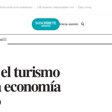
Elche pone ocho autobuses
136 muertes relacionadas con
Elda consigue una nueva
SUSCRÍBETE
Inicia sesión
GRATIS
nú
el turismo
a economía
o