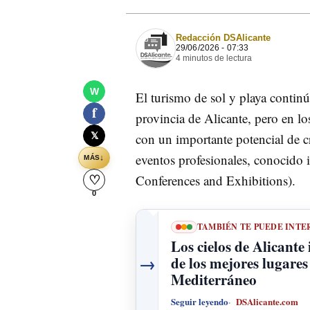
Redacción DSAlicante
29/06/2026 - 07:33
4 minutos de lectura
W
El turismo de sol y playa contin
f
provincia de Alicante, pero en 
𝕏
con un importante potencial de c
eventos profesionales, conocido
↓
MÁS
Conferences and Exhibitions).
♡
0
TAMBIÉN TE PUEDE INTE
Los cielos de Alicante
→
de los mejores lugares 
Mediterráneo
Seguir leyendo
DSAlicante.com