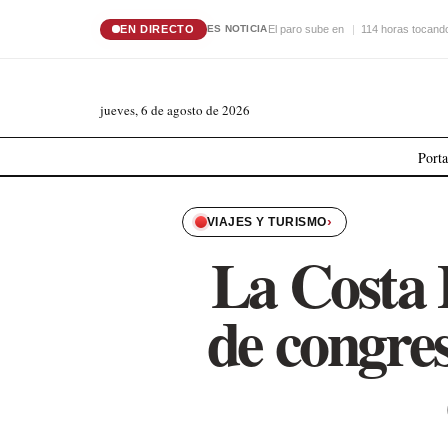
EN DIRECTO
El paro sube en
114 horas tocando
ES NOTICIA
jueves, 6 de agosto de 2026
Port
›
VIAJES Y TURISMO
La Costa 
de congre