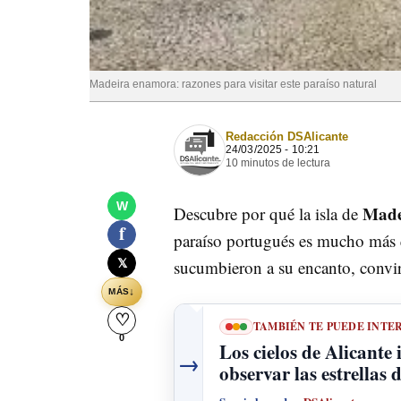
Madeira enamora: razones para visitar este paraíso natural
Redacción DSAlicante
24/03/2025 - 10:21
10 minutos de lectura
W
Made
Descubre por qué la isla de
f
paraíso portugués es mucho más q
𝕏
sucumbieron a su encanto, convirt
↓
MÁS
♡
TAMBIÉN TE PUEDE INTE
0
Los cielos de Alicante
→
observar las estrellas