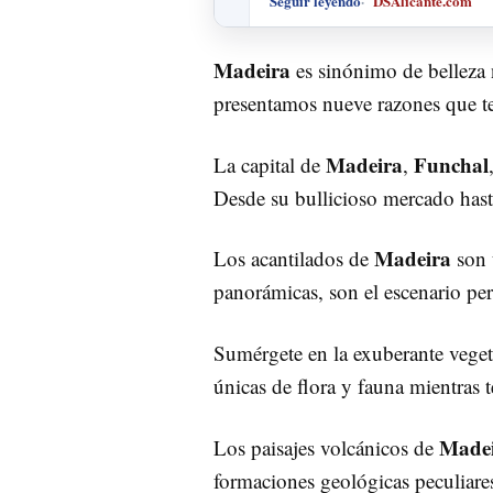
Seguir leyendo
DSAlicante.com
Madeira
es sinónimo de belleza n
presentamos nueve razones que t
Madeira
Funchal
La capital de
,
Desde su bullicioso mercado hasta 
Madeira
Los acantilados de
son 
panorámicas, son el escenario perf
Sumérgete en la exuberante vege
únicas de flora y fauna mientras 
Made
Los paisajes volcánicos de
formaciones geológicas peculiares