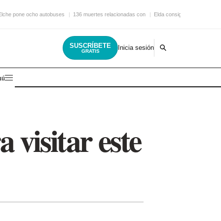
Elche pone ocho autobuses
136 muertes relacionadas con
Elda consigue una nueva
SUSCRÍBETE
Inicia sesión
GRATIS
nú
visitar este