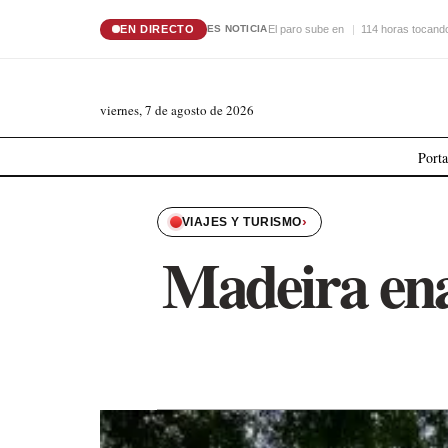
EN DIRECTO
El paro sube en
114 horas tocando
ES NOTICIA
viernes, 7 de agosto de 2026
Port
›
VIAJES Y TURISMO
Madeira ena