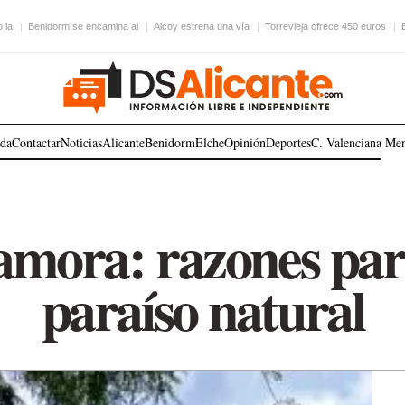
 la
Benidorm se encamina al
Alcoy estrena una vía
Torrevieja ofrece 450 euros
ada
Contactar
Noticias
Alicante
Benidorm
Elche
Opinión
Deportes
C. Valenciana
Me
mora: razones para 
paraíso natural