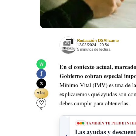
Redacción DSAlicante
12/03/2024 - 20:54
5 minutos de lectura
W
En el contexto actual, marcado 
f
Gobierno cobran especial impor
𝕏
Mínimo Vital (IMV) es una de las 
explicaremos qué ayudas son comp
↓
MÁS
debes cumplir para obtenerlas.
♡
0
TAMBIÉN TE PUEDE INTE
Las ayudas y descuen
→