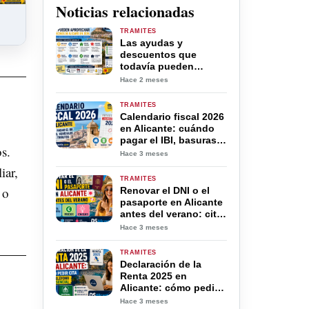
Noticias relacionadas
TRAMITES
Las ayudas y
descuentos que
todavía pueden
aprovechar miles de
Hace 2 meses
vecinos de Alicante en
2026
TRAMITES
Calendario fiscal 2026
en Alicante: cuándo
pagar el IBI, basuras,
s.
vehículos y otros
Hace 3 meses
tributos
iar,
TRAMITES
 o
Renovar el DNI o el
pasaporte en Alicante
antes del verano: cita
previa, precios y
Hace 3 meses
consejos
TRAMITES
Declaración de la
Renta 2025 en
Alicante: cómo pedir
cita por teléfono o
Hace 3 meses