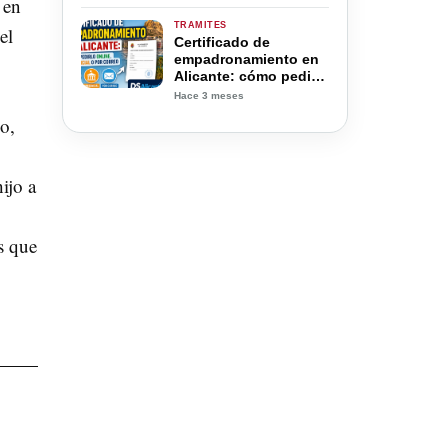
 en
presencial
TRAMITES
el
Certificado de
empadronamiento en
Alicante: cómo pedirlo
online, presencial o
Hace 3 meses
por correo
o,
ijo a
s que