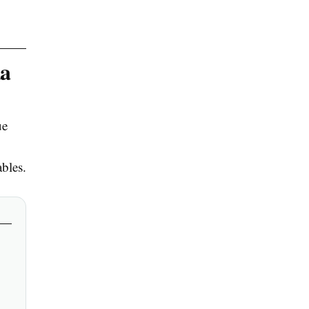
da
ue
o
bles.