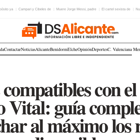
pósito ya
Campari y Cibeles de
Muere Jorge Messi, padre
El cartel sexista de
Nu
ada
Contactar
Noticias
Alicante
Benidorm
Elche
Opinión
Deportes
C. Valenciana
Me
compatibles con el
 Vital: guía comple
har al máximo los 