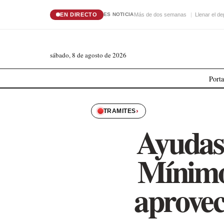
EN DIRECTO
Más de dos semanas
Llenar el de
ES NOTICIA
sábado, 8 de agosto de 2026
Port
›
TRAMITES
Ayudas 
Mínimo
aprovec