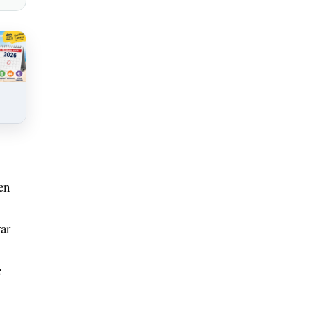
en
ar
e