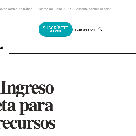
evos cortes de tráfico
Fiestas de Elche 2026:
Alicante cambia el calendario
SUSCRÍBETE
Inicia sesión
GRATIS
nú
 Ingreso
ta para
recursos