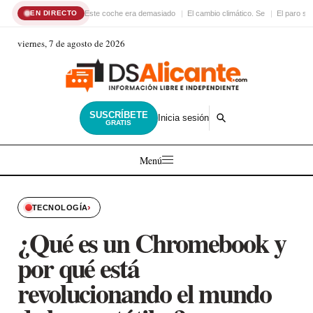
Este coche era demasiado
El cambio climático. Se
El paro su
EN DIRECTO
viernes, 7 de agosto de 2026
SUSCRÍBETE
Inicia sesión
GRATIS
Menú
›
TECNOLOGÍA
¿Qué es un Chromebook y
por qué está
revolucionando el mundo