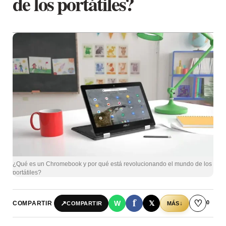
de los portátiles?
¿Qué es un Chromebook y por qué está revolucionando el mundo de los
portátiles?
f
♡
0
↗
W
𝕏
COMPARTIR
↓
COMPARTIR
MÁS