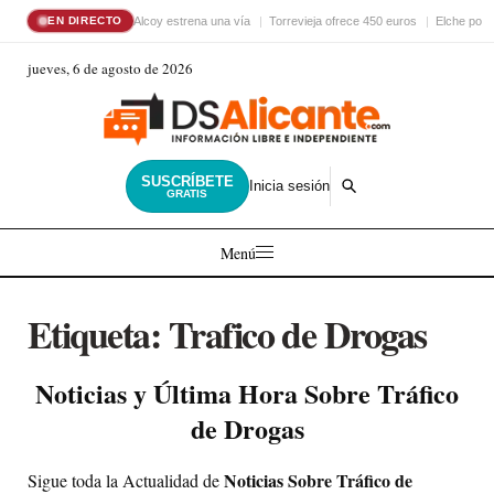
Alcoy estrena una vía
Torrevieja ofrece 450 euros
Elche pon
EN DIRECTO
jueves, 6 de agosto de 2026
SUSCRÍBETE
Inicia sesión
GRATIS
Menú
Etiqueta:
Trafico de Drogas
Noticias y Última Hora Sobre Tráfico
de Drogas
Noticias Sobre Tráfico de
Sigue toda la Actualidad de