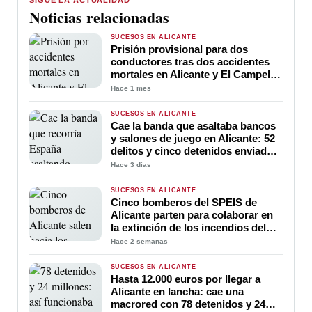
SIGUE LA ACTUALIDAD
Noticias relacionadas
SUCESOS EN ALICANTE
Prisión provisional para dos
conductores tras dos accidentes
mortales en Alicante y El Campello
por conducir bajo los efectos del
Hace 1 mes
alcohol y las drogas
SUCESOS EN ALICANTE
Cae la banda que asaltaba bancos
y salones de juego en Alicante: 52
delitos y cinco detenidos enviados
a prisión
Hace 3 días
SUCESOS EN ALICANTE
Cinco bomberos del SPEIS de
Alicante parten para colaborar en
la extinción de los incendios del
centro de España
Hace 2 semanas
SUCESOS EN ALICANTE
Hasta 12.000 euros por llegar a
Alicante en lancha: cae una
macrored con 78 detenidos y 24