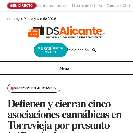
Más de dos semanas
Llenar el depósito ya
Campari y Cibele
EN DIRECTO
domingo, 9 de agosto de 2026
SUSCRÍBETE
Inicia sesión
GRATIS
Menú
›
SUCESOS EN ALICANTE
Detienen y cierran cinco
asociaciones cannábicas en
Torrevieja por presunto