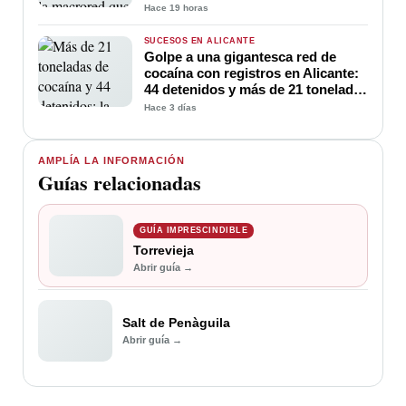
millones de beneficio
Hace 19 horas
SUCESOS EN ALICANTE
Golpe a una gigantesca red de
cocaína con registros en Alicante:
44 detenidos y más de 21 toneladas
intervenidas
Hace 3 días
AMPLÍA LA INFORMACIÓN
Guías relacionadas
GUÍA IMPRESCINDIBLE
Torrevieja
Abrir guía →
Salt de Penàguila
Abrir guía →