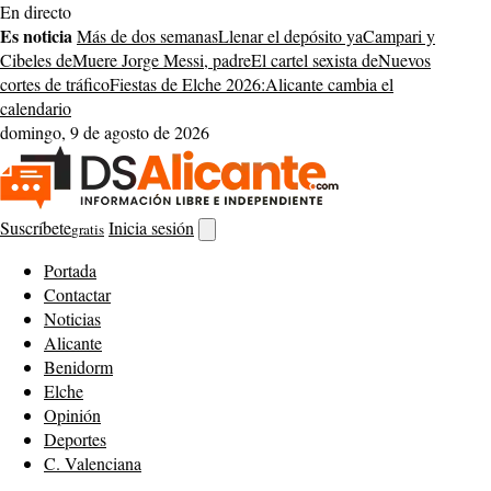
Saltar
En directo
al
Es noticia
Más de dos semanas
Llenar el depósito ya
Campari y
contenido
Cibeles de
Muere Jorge Messi, padre
El cartel sexista de
Nuevos
cortes de tráfico
Fiestas de Elche 2026:
Alicante cambia el
calendario
domingo, 9 de agosto de 2026
Suscríbete
Inicia sesión
gratis
Abrir
buscador
Portada
Contactar
Noticias
Alicante
Benidorm
Elche
Opinión
Deportes
C. Valenciana