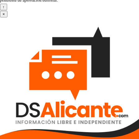
pendiente de aprobación editorial.
↑
×