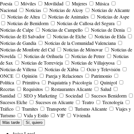
Poesía
Móviles
Movilidad
Mujeres
Música
Nacional
Noticias
Noticias de Alcoy
Noticias de Alicante
Noticias de Altea
Noticias de Animales
Noticias de Aspe
Noticias de Benidorm
Noticias de Callosa del Segura
Noticias de Calpe
Noticias de Campello
Noticias de Denia
Noticias de El Salvador
Noticias de Elche
Noticias de Elda
Noticias de Gandía
Noticias de la Comunidad Valenciana
Noticias de Monforte del Cid
Noticias de Mónovar
Noticias de
Novelda
Noticias de Orihuela
Noticias de Petrer
Noticias
de Sax
Noticias de Torrevieja
Noticias de Villajoyosa
Noticias de Villena
Noticias de Xàbia
Ocio y Televisión
ONCE
Opinión
Pareja y Relaciones
Patrimonio
Política
Primitiva
Psiquiatría y Psicología
Quinigol
Recetas
Requisitos
Restaurantes Alicante
Salud
Sanidad
SEO y Marketing
Sociedad
Sucesos Benidorm
Sucesos Elche
Sucesos en Alicante
Teatro
Tecnología
Tráfico
Tramites
Transporte
Turismo Alicante
Viajes y
Turismo
Vida y Estilo
VIP
Vivienda
Más tarde
Sí, quiero
Aviso Legal