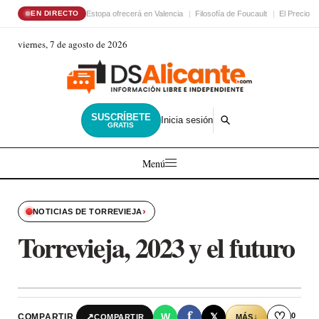
Estopa ofrecerá en Valencia
Filosofía de Foucault
El Precio d
EN DIRECTO
viernes, 7 de agosto de 2026
SUSCRÍBETE
Inicia sesión
GRATIS
Menú
›
NOTICIAS DE TORREVIEJA
Torrevieja, 2023 y el futuro
f
♡
0
↗
W
𝕏
COMPARTIR
↓
COMPARTIR
MÁS